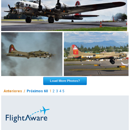
Load More Photos?
Anteriores /
Próximos 60
1
2
3
4
5