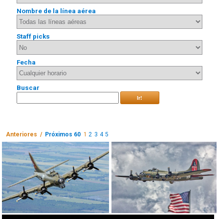
Nombre de la línea aérea
Staff picks
Fecha
Buscar
Ir!
Anteriores /
Próximos 60
1
2
3
4
5