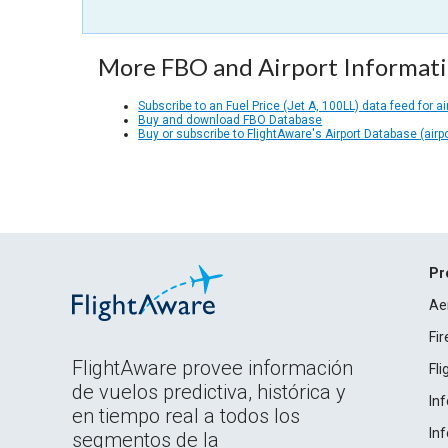
More FBO and Airport Informat
Subscribe to an Fuel Price (Jet A, 100LL) data feed for ai
Buy and download FBO Database
Buy or subscribe to FlightAware's Airport Database (airp
Pr
Ae
Fi
FlightAware provee información
Fl
de vuelos predictiva, histórica y
In
en tiempo real a todos los
In
segmentos de la