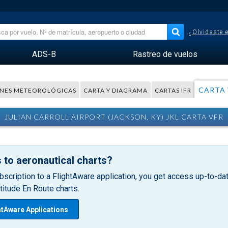
¿Olvidaste 
ADS-B
Rastreo de vuelos
CARTA 
NES METEOROLÓGICAS
CARTA Y DIAGRAMA
CARTAS IFR
JULIAN CARROLL AIRPORT (JACKSON, KY) JKL CARTA VFR
 to aeronautical charts?
bscription to a FlightAware application, you get access up-to-date
itude En Route charts.
htAware Applications