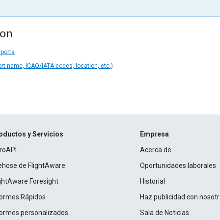
ion
rports
ort name, ICAO/IATA codes, location, etc.)
oductos y Servicios
Empresa
roAPI
Acerca de
rehose de FlightAware
Oportunidades laborales
ightAware Foresight
Historial
formes Rápidos
Haz publicidad con nosot
formes personalizados
Sala de Noticias