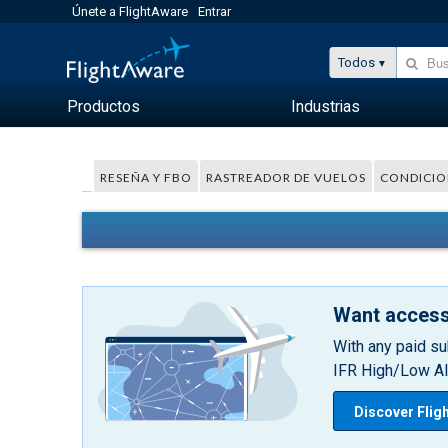
Únete a FlightAware
Entrar
Todos
Productos
Industrias
RESEÑA Y FBO
RASTREADOR DE VUELOS
CONDICIO
Want access
With any paid su
IFR High/Low Alt
Discover Flig