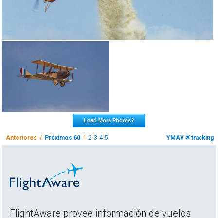
Load More Photos?
Anteriores /
Próximos 60
1
2
3
4
5
YMAV
tracking
FlightAware provee información de vuelos