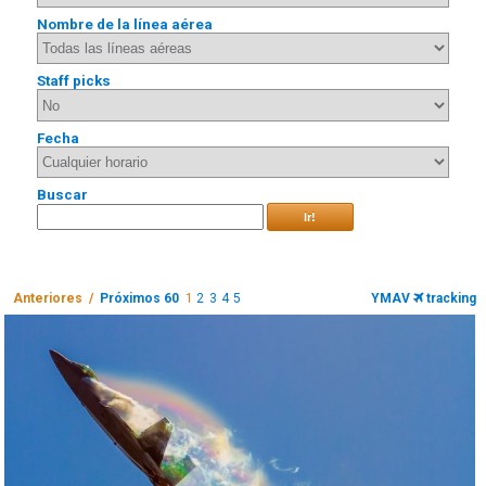
Nombre de la línea aérea
Staff picks
Fecha
Buscar
Ir!
Anteriores /
Próximos 60
1
2
3
4
5
YMAV
tracking