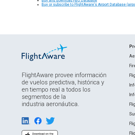
Buy and download FBO Database
Buy or subscribe to FlightAware's Airport Database (airp
Pr
Ae
Fi
FlightAware provee información
Fl
de vuelos predictiva, histórica y
In
en tiempo real a todos los
In
segmentos de la
industria aeronáutica.
Fl
Su
Fl
Fl