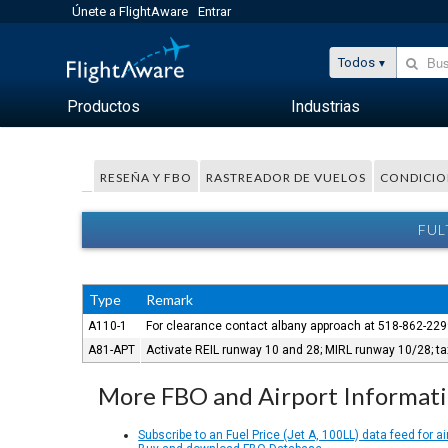
Únete a FlightAware
Entrar
Todos
Productos
Industrias
RESEÑA Y FBO
RASTREADOR DE VUELOS
CONDICIO
FUL
Type
Remark
A110-1
For clearance contact albany approach at 518-862-229
A81-APT
Activate REIL runway 10 and 28; MIRL runway 10/28; tax
More FBO and Airport Informat
Subscribe to an Fuel Price (Jet A, 100LL) data feed for ai