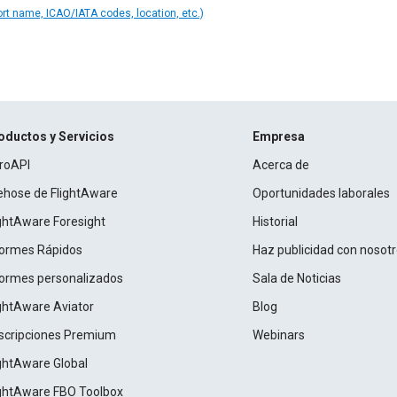
ort name, ICAO/IATA codes, location, etc.)
oductos y Servicios
Empresa
roAPI
Acerca de
rehose de FlightAware
Oportunidades laborales
ightAware Foresight
Historial
formes Rápidos
Haz publicidad con nosot
formes personalizados
Sala de Noticias
ightAware Aviator
Blog
scripciones Premium
Webinars
ightAware Global
ightAware FBO Toolbox