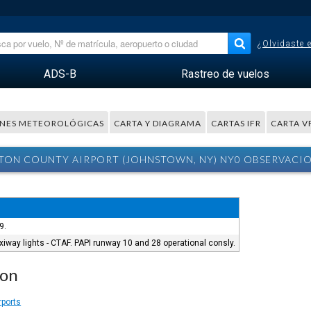
¿Olvidaste 
ADS-B
Rastreo de vuelos
NES METEOROLÓGICAS
CARTA Y DIAGRAMA
CARTAS IFR
CARTA V
TON COUNTY AIRPORT (JOHNSTOWN, NY) NY0 OBSERVACI
9.
iway lights - CTAF. PAPI runway 10 and 28 operational consly.
ion
rports