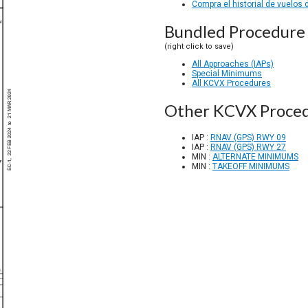
Compra el historial de vuelos
Bundled Procedure 
(right click to save)
All Approaches (IAPs)
Special Minimums
All KCVX Procedures
Other KCVX Proce
IAP :
RNAV (GPS) RWY 09
IAP :
RNAV (GPS) RWY 27
MIN :
ALTERNATE MINIMUMS
MIN :
TAKEOFF MINIMUMS