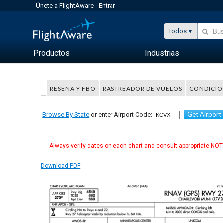
Únete a FlightAware
Entrar
Todos
Productos
Industrias
RESEÑA Y FBO
RASTREADOR DE VUELOS
CONDICIO
Get Airport
Browse By State
or enter Airport Code:
Always verify dates on each chart and consult appropriate NOTA
Download PDF