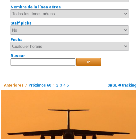
Nombre de la línea aérea
Staff picks
Fecha
Buscar
Ir!
Anteriores /
Próximos 60
1
2
3
4
5
SBGL
tracking