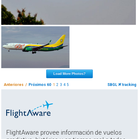
Load More Photos?
Anteriores /
Próximos 60
1
2
3
4
5
SBGL
tracking
FlightAware provee información de vuelos