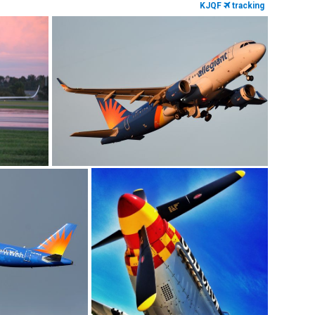
KJQF
tracking