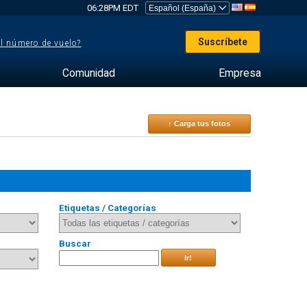
06:28PM EDT
Suscríbete
el número de vuelo?
Comunidad
Empresa
↑ Carga tus fotos
Etiquetas / Categorías
Buscar
Ir!