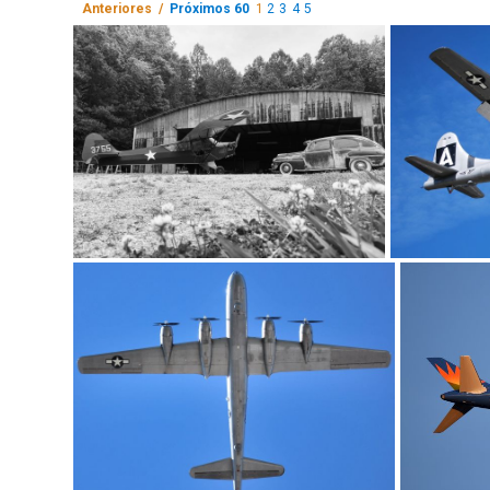
Anteriores /
Próximos 60
1
2
3
4
5