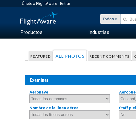
Únete a FlightAware
Entrar
Todos
Productos
Industrias
ALL PHOTOS
FEATURED
RECENT COMMENTS
Examinar
Aeronave
Aeropue
Nombre de la línea aérea
Staff pic