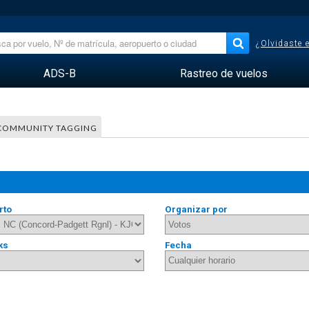
¿Olvidaste 
ADS-B
Rastreo de vuelos
COMMUNITY TAGGING
rto
Organizar por
ks
Fecha