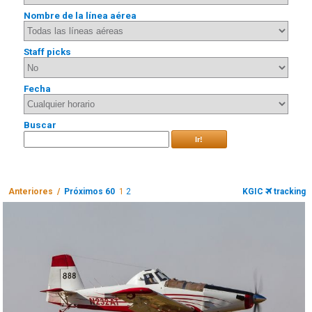
Nombre de la línea aérea
Staff picks
Fecha
Buscar
Ir!
Anteriores /
Próximos 60
1
2
KGIC
tracking