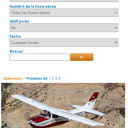
Nombre de la línea aérea
Staff picks
Fecha
Buscar
Ir!
Anteriores /
Próximos 60
1
2
3
4