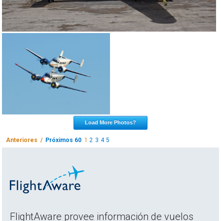
Load More Photos?
Anteriores /
Próximos 60
1
2
3
4
5
FlightAware provee información de vuelos