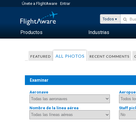
Únete a FlightAware
Entrar
Todos
Productos
Industrias
ALL PHOTOS
FEATURED
RECENT COMMENTS
Examinar
Aeronave
Aeropue
Nombre de la línea aérea
Staff pic