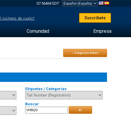
07:56AM EDT
Suscríbete
el número de vuelo?
Comunidad
Empresa
↑ Carga tus fotos
Etiquetas / Categorías
Buscar
Ir!