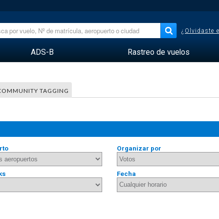
¿Olvidaste 
ADS-B
Rastreo de vuelos
COMMUNITY TAGGING
rto
Organizar por
ks
Fecha