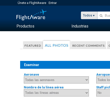
Únete a FlightAware
Entrar
Todos
Productos
Industrias
ALL PHOTOS
FEATURED
RECENT COMMENTS
Examinar
Aeronave
Aeropue
Nombre de la línea aérea
Staff pic