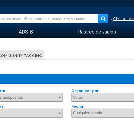
¿Olvidaste 
ADS-B
Rastreo de vuelos
COMMUNITY TAGGING
rto
Organizar por
ks
Fecha