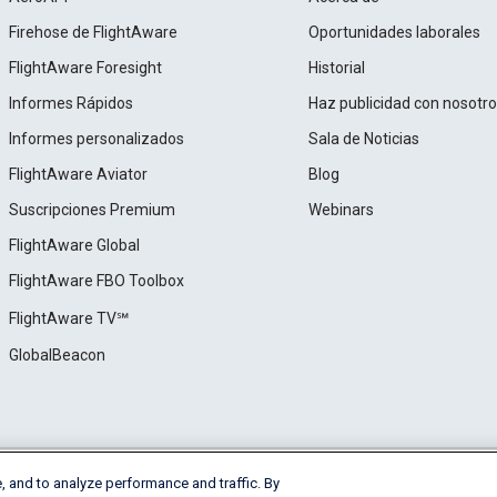
Firehose de FlightAware
Oportunidades laborales
FlightAware Foresight
Historial
Informes Rápidos
Haz publicidad con nosotr
Informes personalizados
Sala de Noticias
FlightAware Aviator
Blog
Suscripciones Premium
Webinars
FlightAware Global
FlightAware FBO Toolbox
FlightAware TV℠
GlobalBeacon
, and to analyze performance and traffic. By
e
Privacy
Cookie Settings