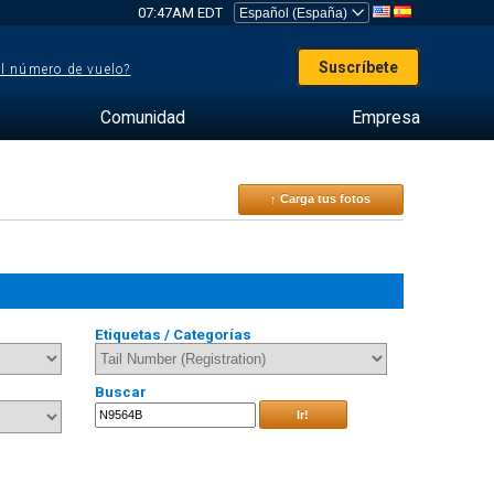
07:47AM EDT
Suscríbete
el número de vuelo?
Comunidad
Empresa
↑ Carga tus fotos
Etiquetas / Categorías
Buscar
Ir!