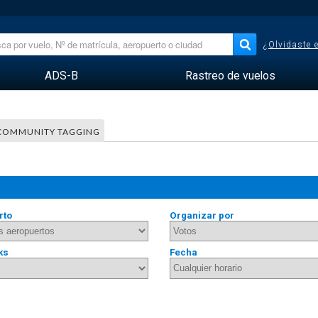
¿Olvidaste 
ADS-B
Rastreo de vuelos
COMMUNITY TAGGING
rto
Organizar por
ks
Fecha