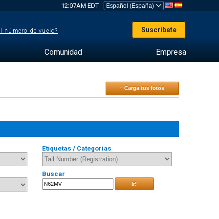
12:07AM EDT
Suscríbete
el número de vuelo?
Comunidad
Empresa
↑ Carga tus fotos
Etiquetas / Categorías
Buscar
Ir!