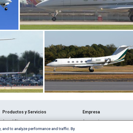
Productos y Servicios
Empresa
AeroAPI
Acerca de
, and to analyze performance and traffic. By
Firehose de FlightAware
Oportunidades laborales