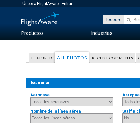
Únete a FlightAware
Entrar
Todos
Productos
Industrias
ALL PHOTOS
FEATURED
RECENT COMMENTS
Examinar
Aeronave
Aeropue
Nombre de la línea aérea
Staff pic