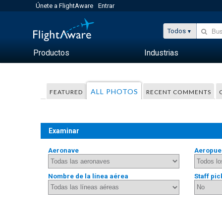
Únete a FlightAware
Entrar
Todos
Productos
Industrias
ALL PHOTOS
FEATURED
RECENT COMMENTS
Examinar
Aeronave
Aeropue
Nombre de la línea aérea
Staff pic