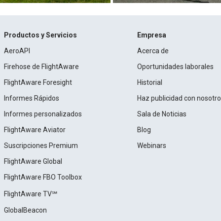
Productos y Servicios
Empresa
AeroAPI
Acerca de
Firehose de FlightAware
Oportunidades laborales
FlightAware Foresight
Historial
Informes Rápidos
Haz publicidad con nosotr
Informes personalizados
Sala de Noticias
FlightAware Aviator
Blog
Suscripciones Premium
Webinars
FlightAware Global
FlightAware FBO Toolbox
FlightAware TV℠
GlobalBeacon