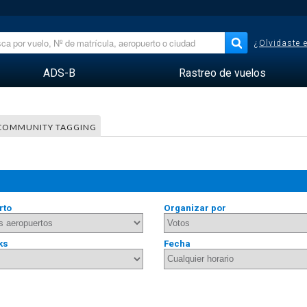
¿Olvidaste 
ADS-B
Rastreo de vuelos
COMMUNITY TAGGING
rto
Organizar por
ks
Fecha