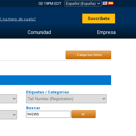
03:19PM EDT
Suscríbete
el número de vuelo?
Comunidad
Empresa
↑ Carga tus fotos
Etiquetas / Categorías
Buscar
Ir!