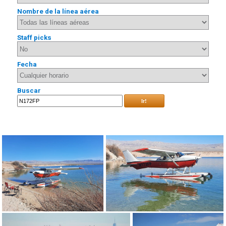
Nombre de la línea aérea
Staff picks
Fecha
Buscar
Ir!