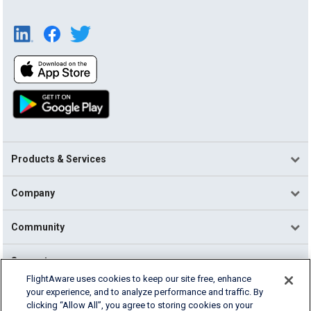
Products & Services
Company
Community
Support
FlightAware uses cookies to keep our site free, enhance
your experience, and to analyze performance and traffic. By
English (USA)
clicking “Allow All”, you agree to storing cookies on your
2026 FlightAware