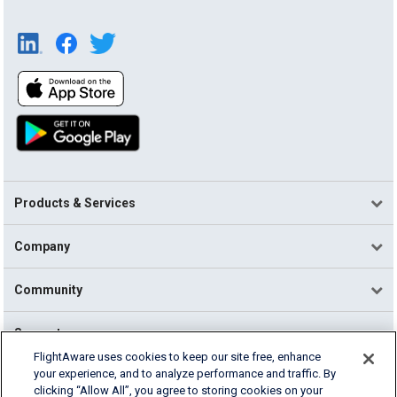
Products & Services
Company
Community
Support
FlightAware uses cookies to keep our site free, enhance
your experience, and to analyze performance and traffic. By
English (USA)
clicking “Allow All”, you agree to storing cookies on your
2026 FlightAware