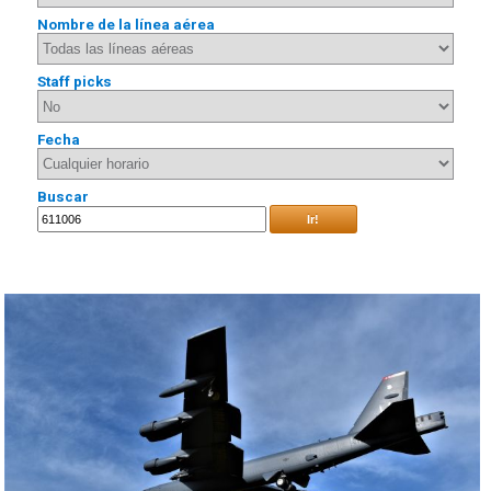
Nombre de la línea aérea
Staff picks
Fecha
Buscar
Ir!