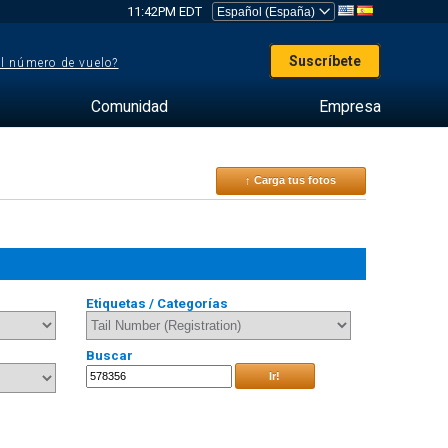
11:42PM EDT
Suscríbete
el número de vuelo?
Comunidad
Empresa
↑ Carga tus fotos
Etiquetas / Categorías
Buscar
Ir!