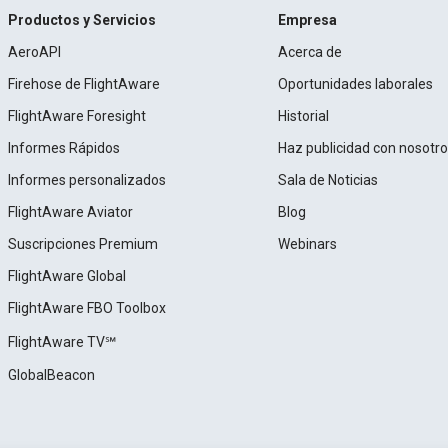
Productos y Servicios
Empresa
AeroAPI
Acerca de
Firehose de FlightAware
Oportunidades laborales
FlightAware Foresight
Historial
Informes Rápidos
Haz publicidad con nosotr
Informes personalizados
Sala de Noticias
FlightAware Aviator
Blog
Suscripciones Premium
Webinars
FlightAware Global
FlightAware FBO Toolbox
FlightAware TV℠
GlobalBeacon