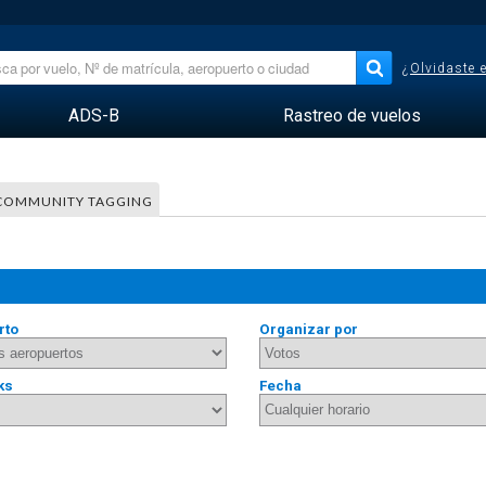
¿Olvidaste 
ADS-B
Rastreo de vuelos
COMMUNITY TAGGING
rto
Organizar por
ks
Fecha