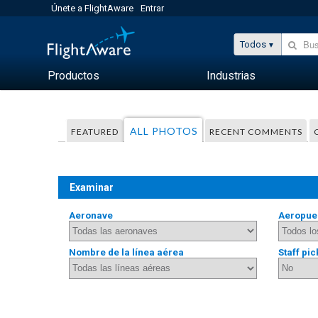
Únete a FlightAware
Entrar
Todos
Productos
Industrias
ALL PHOTOS
FEATURED
RECENT COMMENTS
Examinar
Aeronave
Aeropue
Nombre de la línea aérea
Staff pic