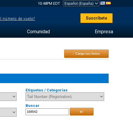
10:48PM EDT
Suscríbete
el número de vuelo?
Comunidad
Empresa
↑ Carga tus fotos
Etiquetas / Categorías
Buscar
Ir!