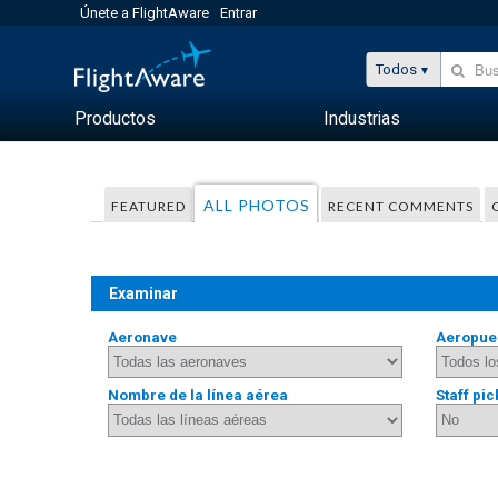
Únete a FlightAware
Entrar
Todos
Productos
Industrias
ALL PHOTOS
FEATURED
RECENT COMMENTS
Examinar
Aeronave
Aeropue
Nombre de la línea aérea
Staff pic