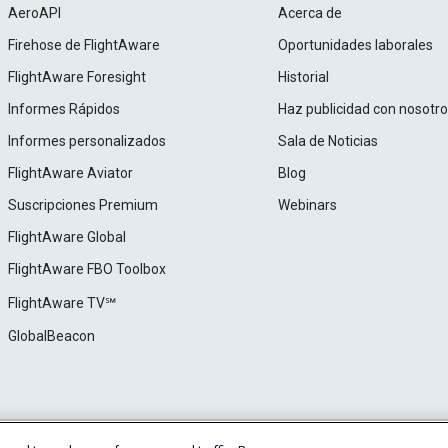
AeroAPI
Acerca de
Firehose de FlightAware
Oportunidades laborales
FlightAware Foresight
Historial
Informes Rápidos
Haz publicidad con nosotr
Informes personalizados
Sala de Noticias
FlightAware Aviator
Blog
Suscripciones Premium
Webinars
FlightAware Global
FlightAware FBO Toolbox
FlightAware TV℠
GlobalBeacon