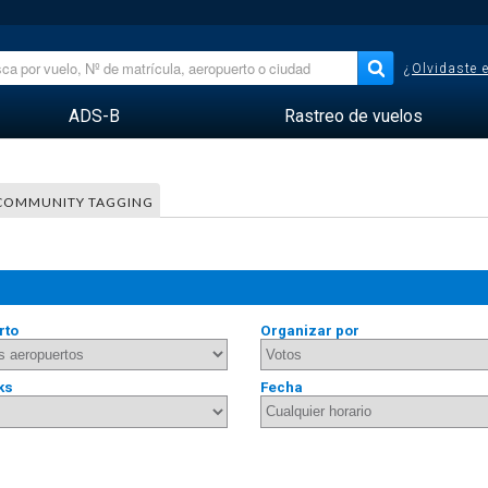
¿Olvidaste 
ADS-B
Rastreo de vuelos
COMMUNITY TAGGING
rto
Organizar por
ks
Fecha