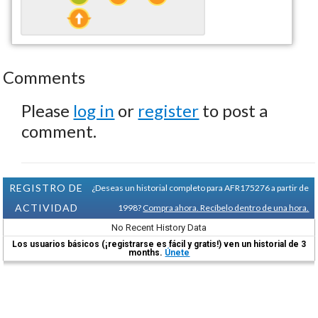
Comments
Please
log in
or
register
to post a
comment.
REGISTRO DE
¿Deseas un historial completo para AFR175276 a partir de
ACTIVIDAD
1998?
Compra ahora. Recíbelo dentro de una hora.
No Recent History Data
Los usuarios básicos (¡registrarse es fácil y gratis!) ven un historial de 3
months.
Únete