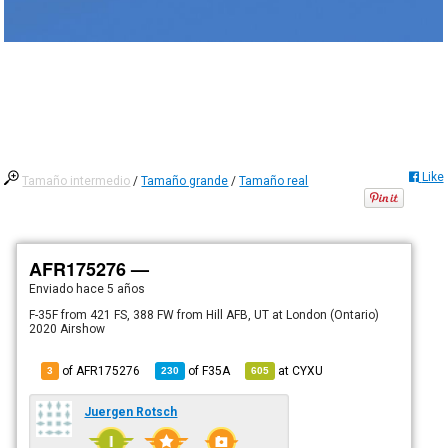
Like
Tamaño intermedio
/
Tamaño grande
/
Tamaño real
AFR175276 —
Enviado
hace 5 años
F-35F from 421 FS, 388 FW from Hill AFB, UT at London (Ontario)
2020 Airshow
of AFR175276
of
F35A
at
CYXU
3
230
605
Juergen Rotsch