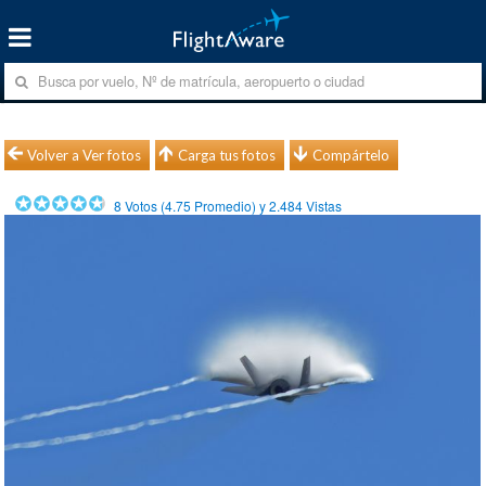
Volver a Ver fotos
Carga tus fotos
Compártelo
8
Votos (
4.75
Promedio) y
2.484
Vistas