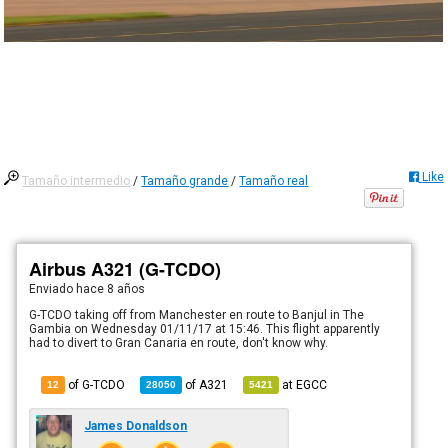
Like
Tamaño intermedio
/
Tamaño grande
/
Tamaño real
Airbus A321 (G-TCDO)
Enviado
hace 8 años
G-TCDO taking off from Manchester en route to Banjul in The
Gambia on Wednesday 01/11/17 at 15:46. This flight apparently
had to divert to Gran Canaria en route, don't know why.
of G-TCDO
of
A321
at
EGCC
12
28050
5421
James Donaldson