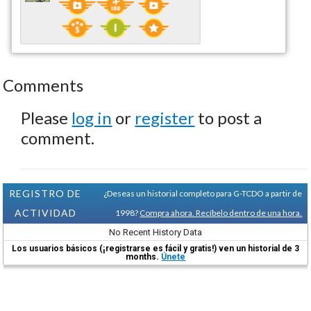
Comments
Please
log in
or
register
to post a
comment.
REGISTRO DE
¿Deseas un historial completo para G-TCDO a partir de
ACTIVIDAD
1998?
Compra ahora. Recíbelo dentro de una hora.
No Recent History Data
Los usuarios básicos (¡registrarse es fácil y gratis!) ven un historial de 3
months.
Únete