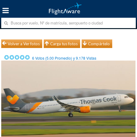
Volver a Ver fotos
Carga tus fotos
Compártelo
6
Votos (
5.00
Promedio) y
9.178
Vistas