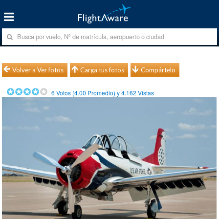
Volver a Ver fotos
Carga tus fotos
Compártelo
6
Votos (
4.00
Promedio) y
4.162
Vistas