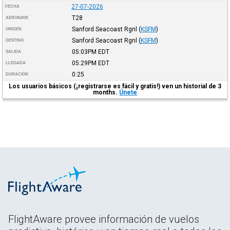
27-07-2026
FECHA
T28
AERONAVE
Sanford Seacoast Rgnl
(
KSFM
)
ORIGEN
Sanford Seacoast Rgnl
(
KSFM
)
DESTINO
05:03PM
EDT
SALIDA
05:29PM
EDT
LLEGADA
0:25
DURACIÓN
Los usuarios básicos (¡registrarse es fácil y gratis!) ven un historial de 3
months.
Únete
FlightAware provee información de vuelos