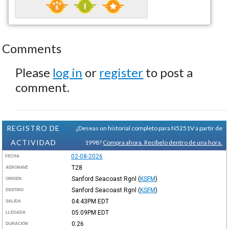
Comments
Please
log in
or
register
to post a
comment.
REGISTRO DE
¿Deseas un historial completo para N5251V a partir de
ACTIVIDAD
1998?
Compra ahora. Recíbelo dentro de una hora.
02-08-2026
FECHA
T28
AERONAVE
Sanford Seacoast Rgnl
(
KSFM
)
ORIGEN
Sanford Seacoast Rgnl
(
KSFM
)
DESTINO
04:43PM
EDT
SALIDA
05:09PM
EDT
LLEGADA
0:26
DURACIÓN