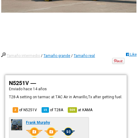
Like
Tamaño intermedio
/
Tamaño grande
/
Tamaño real
N5251V —
Enviado
hace 14 años
T28-A setting on tarmac at TAC Air in Amarillo,Tx after getting fuel.
of N5251V
of
T28A
at
KAMA
2
15
509
Frank Murphy