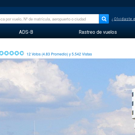
¿Olvidaste 
ADS-B
Rastreo de vuelos
12
Votos (
4.83
Promedio) y
5.542
Vistas