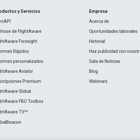
oductos y Servicios
Empresa
roAPI
Acerca de
rehose de FlightAware
Oportunidades laborales
ightAware Foresight
Historial
formes Rápidos
Haz publicidad con nosot
formes personalizados
Sala de Noticias
ightAware Aviator
Blog
scripciones Premium
Webinars
ightAware Global
ightAware FBO Toolbox
ightAware TV℠
obalBeacon