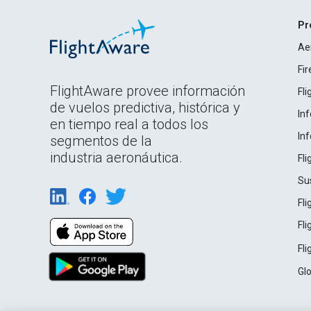
Pr
Ae
Fi
FlightAware provee información
Fl
de vuelos predictiva, histórica y
In
en tiempo real a todos los
In
segmentos de la
industria aeronáutica.
Fl
Su
Fl
Fl
Fl
Gl