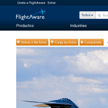
Únete a FlightAware
Entrar
Todos
Productos
Industrias
Volver a Ver fotos
Carga tus fotos
Compártelo