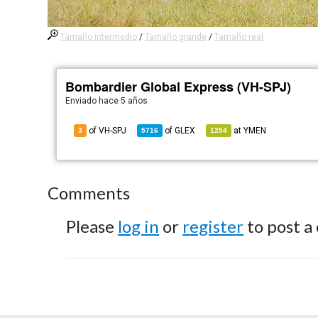
Tamaño intermedio
/
Tamaño grande
/
Tamaño real
Bombardier Global Express (VH-SPJ)
Enviado
hace 5 años
of VH-SPJ
of
GLEX
at
YMEN
3
5716
1254
Comments
Please
log in
or
register
to post a