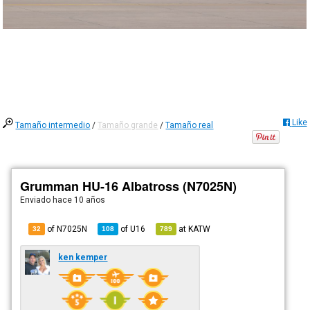
Like
Tamaño intermedio
/
Tamaño grande
/
Tamaño real
Grumman HU-16 Albatross (N7025N)
Enviado
hace 10 años
of N7025N
of
U16
at
KATW
32
108
789
ken kemper