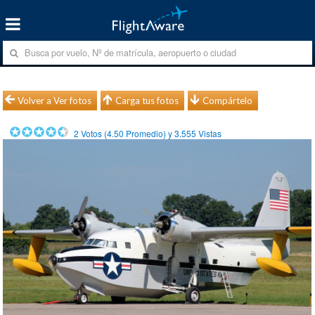
Volver a Ver fotos
Carga tus fotos
Compártelo
2
Votos (
4.50
Promedio) y
3.555
Vistas