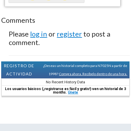
Comments
Please
log in
or
register
to post a
comment.
REGISTRO DE
¿Deseas un historial completo para N7025N a partir de
ACTIVIDAD
1998?
Compra ahora. Recíbelo dentro de una hora.
No Recent History Data
Los usuarios básicos (¡registrarse es fácil y gratis!) ven un historial de 3
months.
Únete