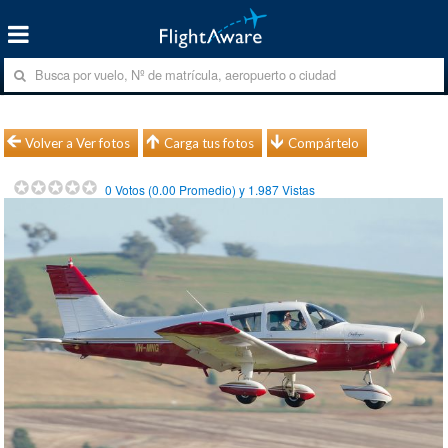
Volver a Ver fotos
Carga tus fotos
Compártelo
0
Votos (
0.00
Promedio) y
1.987
Vistas