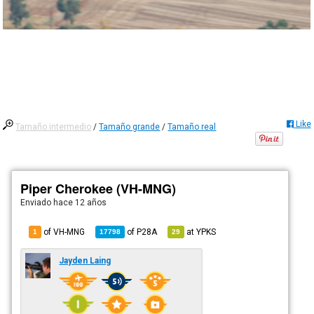
Like
Tamaño intermedio
/
Tamaño grande
/
Tamaño real
Piper Cherokee (VH-MNG)
Enviado
hace 12 años
of VH-MNG
of
P28A
at
YPKS
1
17798
29
Jayden Laing