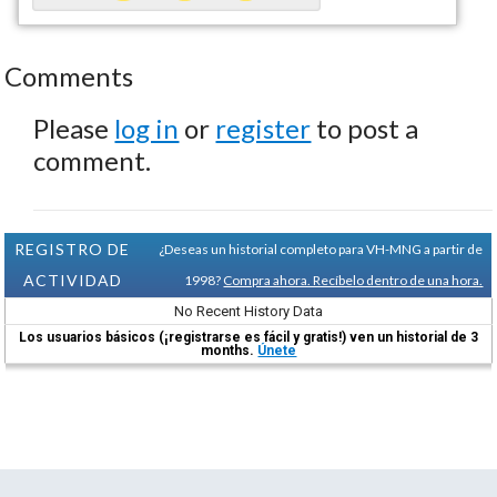
Comments
Please
log in
or
register
to post a
comment.
REGISTRO DE
¿Deseas un historial completo para VH-MNG a partir de
ACTIVIDAD
1998?
Compra ahora. Recíbelo dentro de una hora.
No Recent History Data
Los usuarios básicos (¡registrarse es fácil y gratis!) ven un historial de 3
months.
Únete