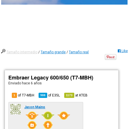
Like
Tamaño intermedio
/
Tamaño grande
/
Tamaño real
Embraer Legacy 600/650 (T7-MBH)
Enviado
hace 6 años
of T7-MBH
of
E35L
at
KTEB
1
988
1173
Jason Maino