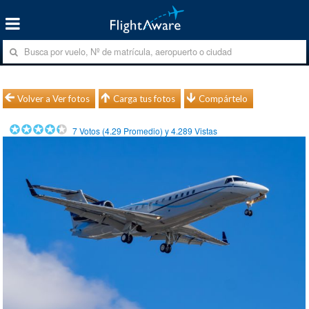
Volver a Ver fotos
Carga tus fotos
Compártelo
7
Votos (
4.29
Promedio) y
4.289
Vistas