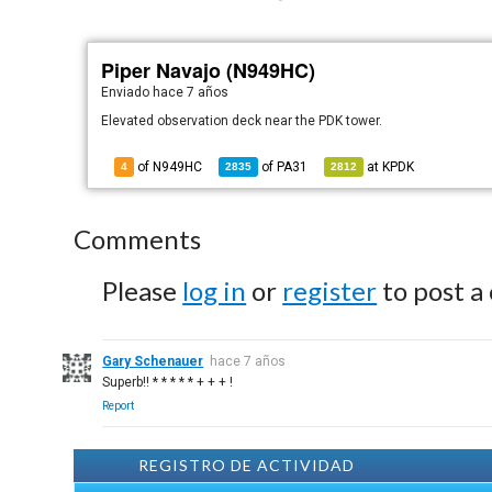
Piper Navajo (N949HC)
Enviado
hace 7 años
Elevated observation deck near the PDK tower.
of N949HC
of
PA31
at
KPDK
4
2835
2812
Comments
Please
log in
or
register
to post a
Gary Schenauer
hace 7 años
Superb!! * * * * * + + + !
Report
REGISTRO DE ACTIVIDAD