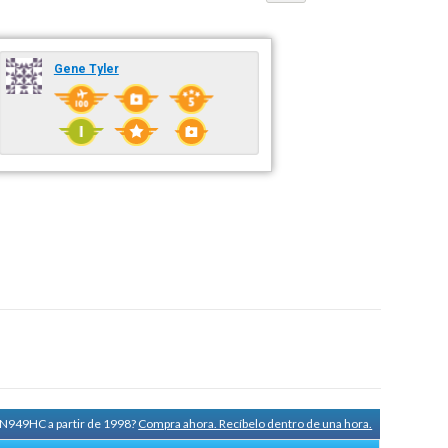
Gene Tyler
a N949HC a partir de 1998?
Compra ahora. Recíbelo dentro de una hora.