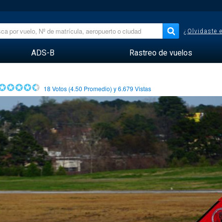
¿Olvidaste 
ADS-B
Rastreo de vuelos
18
Votos (
4.50
Promedio) y
6.679
Vistas