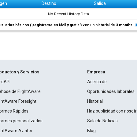
igen
Destino
Salida
No Recent History Data
usuarios básicos (¡registrarse es fácil y gratis!) ven un historial de 3 months.
Ú
oductos y Servicios
Empresa
roAPI
Acerca de
rehose de FlightAware
Oportunidades laborales
ightAware Foresight
Historial
formes Rápidos
Haz publicidad con nosot
formes personalizados
Sala de Noticias
ightAware Aviator
Blog