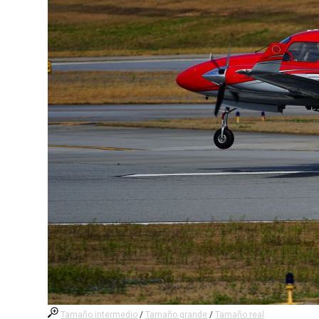
Tamaño intermedio
/
Tamaño grande
/
Tamaño real