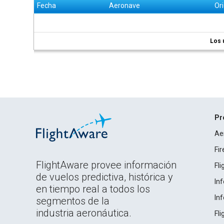
Fecha
Aeronave
Or
Los 
Pr
Ae
Fi
FlightAware provee información
Fl
de vuelos predictiva, histórica y
In
en tiempo real a todos los
In
segmentos de la
industria aeronáutica.
Fl