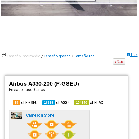
Like
Tamaño intermedio
/
Tamaño grande
/
Tamaño real
Airbus A330-200 (F-GSEU)
Enviado
hace 8 años
of F-GSEU
of
A332
at
KLAX
39
18698
104840
Cameron Stone