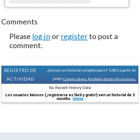
Comments
Please
log in
or
register
to post a
comment.
REGISTRO DE
¿Deseas un historial completo para F-GSEU a partir de
ACTIVIDAD
1998?
Compra ahora. Recíbelo dentro de una hora.
No Recent History Data
Los usuarios básicos (¡registrarse es fácil y gratis!) ven un historial de 3
months.
Únete