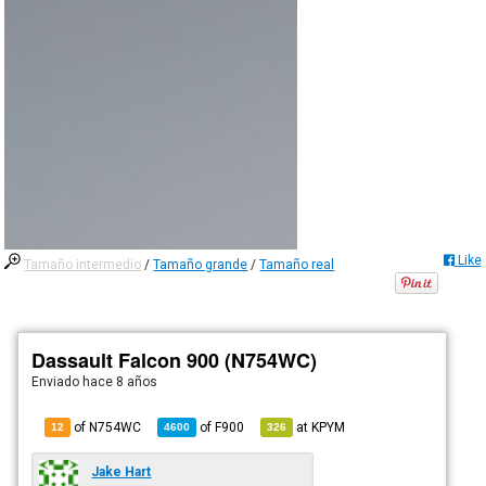
Like
Tamaño intermedio
/
Tamaño grande
/
Tamaño real
Dassault Falcon 900 (N754WC)
Enviado
hace 8 años
of N754WC
of
F900
at
KPYM
12
4600
326
Jake Hart