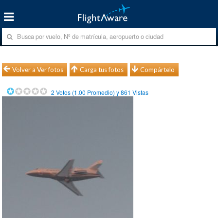
Volver a Ver fotos
Carga tus fotos
Compártelo
2
Votos (
1.00
Promedio) y
861
Vistas