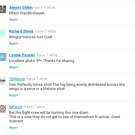
Alexey Glybin
hace 7 años
Effect Prandtl-Glauert.
Report
Richard Steeb
hace 7 años
Wingtip vortices too! Cool!
Report
Lonnie Penner
hace 7 años
Excellent photo. 5*+ Thanks for sharing
Report
TBMason
hace 7 años
Yes! Perfectly timed shot! The fog being evenly distributed across the
wings is a once in a lifetime shot!
Report
bpforest
hace 7 años
Bet the flight crew will be hunting this one down.
This is a view they do not get to see of themselves in action. Great
moment.
Report