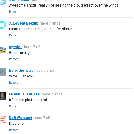
Awesome shot!! I really like seeing the cloud effect over the wings.
Report
A.Levent Bekdik
hace 7 años
Fantastic, incredible, thanks for sharing
Report
nycslc1
hace 7 años
Great timing!
Report
frank theriault
hace 7 años
Wow. Just wow.
Report
FRANCOIS BETTE
hace 7 años
très belle photos merci
Report
Kofi Wontumi
hace 7 años
Nice one
Report