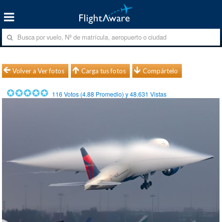
Volver a Ver fotos
Carga tus fotos
Compártelo
116
Votos (
4.88
Promedio) y
48.631
Vistas