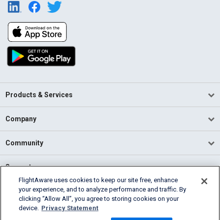
Products & Services
Company
Community
Support
FlightAware uses cookies to keep our site free, enhance
your experience, and to analyze performance and traffic. By
English (USA)
clicking “Allow All”, you agree to storing cookies on your
2026 FlightAware
device.
Privacy Statement
Terms of Use
Privacy
Cookie Settings