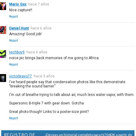
Mario Gxx
hace 7 años
Nice capture!!
Report
Daniel Hunt
hace 6 años
Amazing! Good job!
Report
techboy9
hace 6 años
noice pic brings back memories of me going to Africa.
Report
victorbravo77
hace 3 años
I've heard people say that condensation photos like this demonstrate
"breaking the sound barrier."
I'm out of breathe trying to talk about air, much less water vapor, with them.
Supersonic B-triple 7 with gear down. Gotcha.
Great photo though! Links to a poster-size print?
Report
REGISTRO DE
¿Deseas un historial completo para N704DK a partir de