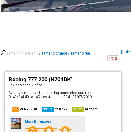
Like
Tamaño intermedio
/
Tamaño grande
/
Tamaño real
Boeing 777-200 (N704DK)
Enviado
hace 7 años
Sydney's massive fog creating some nice surprises.
DL40/DAL40 to LAX Los Angeles, R34L 07/07/2019
of N704DK
of
B772
at
YSSY
65
33953
11049
Mark B Imagery