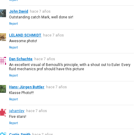
John David
hace 7 años
Outstanding catch Mark, well done sir!
Report
LELAND SCHMIDT
hace 7 años
Awesome photo!
Report
Dan Schachte
hace 7 años
An excellent visual of Bernoulli’s principle, with a shout out to Euler. Every
fluid mechanics prof should have this picture
Report
Hans-Jürgen Buttler
hace 7 años
Klasse Photo!!!
Report
jahamley
hace 7 años
Five stars!
Report
Curtis Smith
hace 7 años