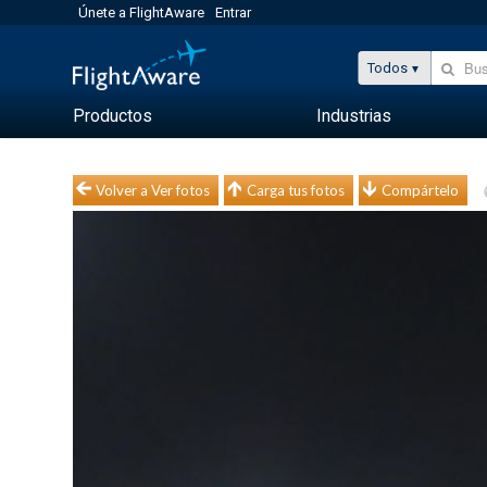
Únete a FlightAware
Entrar
Todos
Productos
Industrias
Volver a Ver fotos
Carga tus fotos
Compártelo