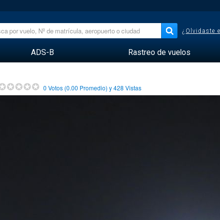
¿Olvidaste 
ADS-B
Rastreo de vuelos
0
Votos (
0.00
Promedio) y
428
Vistas