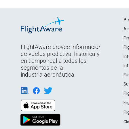
Pr
Ae
Fi
FlightAware provee información
Fl
de vuelos predictiva, histórica y
In
en tiempo real a todos los
In
segmentos de la
industria aeronáutica.
Fl
Su
Fl
Fl
Fl
Gl