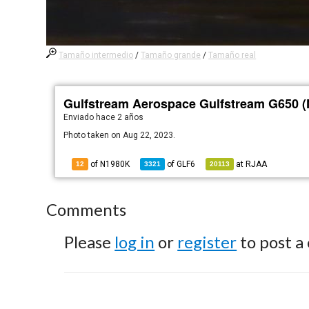
Tamaño intermedio
/
Tamaño grande
/
Tamaño real
Gulfstream Aerospace Gulfstream G650 
Enviado
hace 2 años
Photo taken on Aug 22, 2023.
of N1980K
of
GLF6
at
RJAA
12
3321
20113
Comments
Please
log in
or
register
to post a