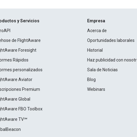
oductos y Servicios
Empresa
roAPI
Acerca de
rehose de FlightAware
Oportunidades laborales
ightAware Foresight
Historial
formes Rápidos
Haz publicidad con nosot
formes personalizados
Sala de Noticias
ightAware Aviator
Blog
scripciones Premium
Webinars
ightAware Global
ightAware FBO Toolbox
ightAware TV℠
obalBeacon