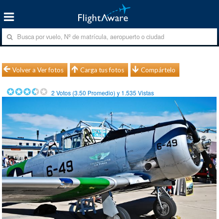
Volver a Ver fotos
Carga tus fotos
Compártelo
2
Votos (
3.50
Promedio) y
1.535
Vistas