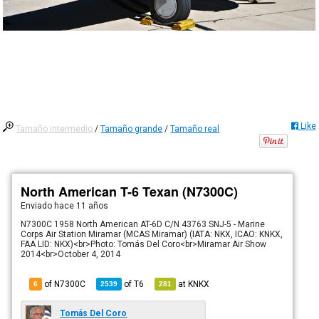
Like
Tamaño intermedio
/
Tamaño grande
/
Tamaño real
North American T-6 Texan (N7300C)
Enviado
hace 11 años
N7300C 1958 North American AT-6D C/N 43763 SNJ-5 - Marine
Corps Air Station Miramar (MCAS Miramar) (IATA: NKX, ICAO: KNKX,
FAA LID: NKX)<br>Photo: Tomás Del Coro<br>Miramar Air Show
2014<br>October 4, 2014
of N7300C
of
T6
at
KNKX
6
2539
281
Tomás Del Coro