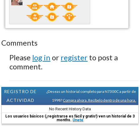
Comments
Please
log in
or
register
to post a
comment.
REGISTRO DE
¿Deseas un historial completo para N7300C a partir de
ACTIVIDAD
1998?
Compra ahora. Recíbelo dentro de una hora.
No Recent History Data
Los usuarios básicos (¡registrarse es fácil y gratis!) ven un historial de 3
months.
Únete