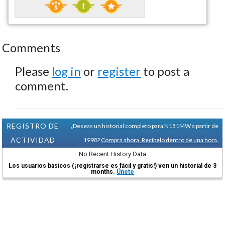
Comments
Please
log in
or
register
to post a
comment.
REGISTRO DE
¿Deseas un historial completo para N151MW a partir de
ACTIVIDAD
1998?
Compra ahora. Recíbelo dentro de una hora.
No Recent History Data
Los usuarios básicos (¡registrarse es fácil y gratis!) ven un historial de 3
months.
Únete