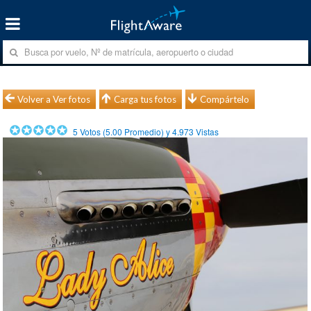
Volver a Ver fotos
Carga tus fotos
Compártelo
5
Votos (
5.00
Promedio) y
4.973
Vistas