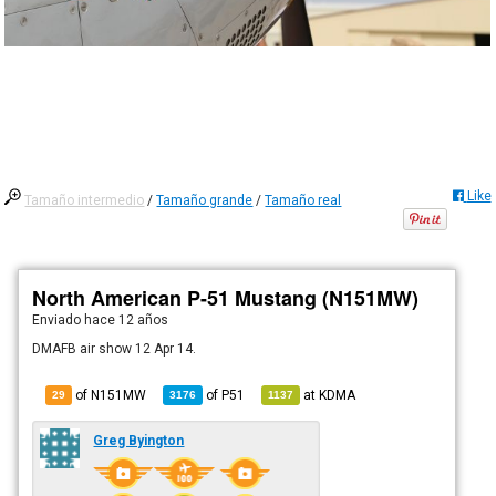
Like
Tamaño intermedio
/
Tamaño grande
/
Tamaño real
North American P-51 Mustang (N151MW)
Enviado
hace 12 años
DMAFB air show 12 Apr 14.
of N151MW
of
P51
at
KDMA
29
3176
1137
Greg Byington