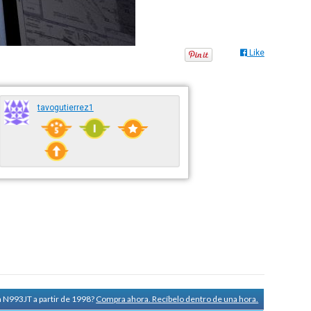
Like
tavogutierrez1
a N993JT a partir de 1998?
Compra ahora. Recíbelo dentro de una hora.