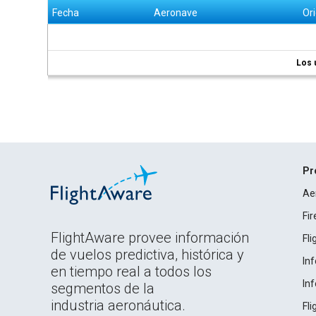
Fecha
Aeronave
Or
Los 
Pr
Ae
Fi
FlightAware provee información
Fl
de vuelos predictiva, histórica y
In
en tiempo real a todos los
In
segmentos de la
industria aeronáutica.
Fl