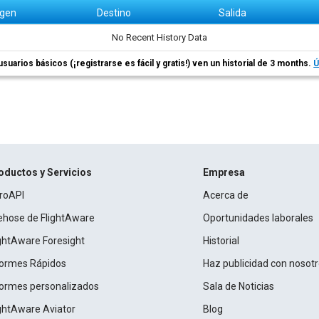
igen
Destino
Salida
No Recent History Data
usuarios básicos (¡registrarse es fácil y gratis!) ven un historial de 3 months.
Ú
oductos y Servicios
Empresa
roAPI
Acerca de
rehose de FlightAware
Oportunidades laborales
ightAware Foresight
Historial
formes Rápidos
Haz publicidad con nosot
formes personalizados
Sala de Noticias
ightAware Aviator
Blog