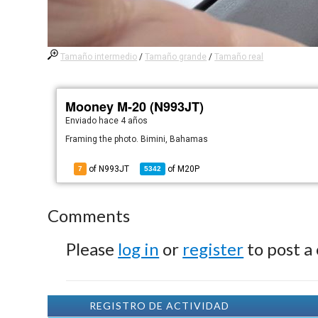
Tamaño intermedio
/
Tamaño grande
/
Tamaño real
Mooney M-20 (N993JT)
Enviado
hace 4 años
Framing the photo. Bimini, Bahamas
of N993JT
of
M20P
7
5342
Comments
Please
log in
or
register
to post a
REGISTRO DE ACTIVIDAD