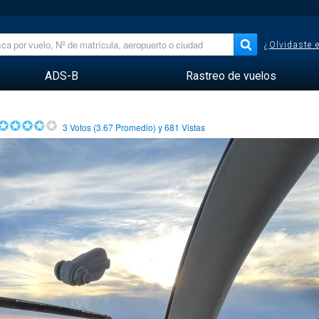
¿Olvidaste 
ADS-B
Rastreo de vuelos
3
Votos (
3.67
Promedio) y
681
Vistas