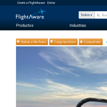
Únete a FlightAware
Entrar
Todos
Productos
Industrias
Volver a Ver fotos
Carga tus fotos
Compártelo