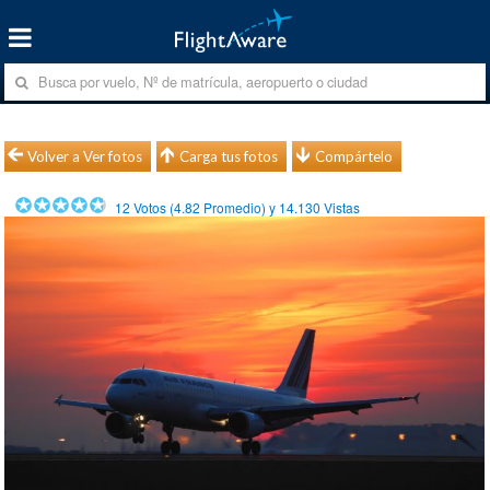
Volver a Ver fotos
Carga tus fotos
Compártelo
12
Votos (
4.82
Promedio) y
14.130
Vistas