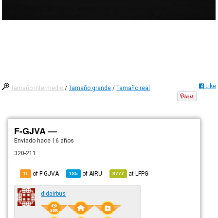
Like
Tamaño intermedio
/
Tamaño grande
/
Tamaño real
F-GJVA —
Enviado
hace 16 años
320-211
of F-GJVA
of
AIRU
at
LFPG
11
185
3777
didairbus