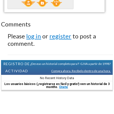
Comments
Please
log in
or
register
to post a
comment.
REGISTRO DE
¿Deseas un historial completo para F-GJVA a partir de 1998?
ACTIVIDAD
Compra ahora. Recíbelo dentro de una hora.
No Recent History Data
Los usuarios básicos (¡registrarse es fácil y gratis!) ven un historial de 3
months.
Únete