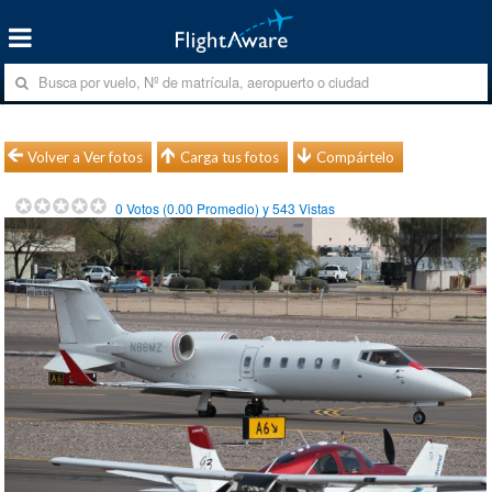
Volver a Ver fotos
Carga tus fotos
Compártelo
0
Votos (
0.00
Promedio) y
543
Vistas