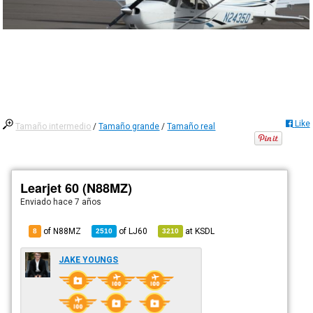
Like
Tamaño intermedio
/
Tamaño grande
/
Tamaño real
Learjet 60 (N88MZ)
Enviado
hace 7 años
of N88MZ
of
LJ60
at
KSDL
8
2510
3210
JAKE YOUNGS