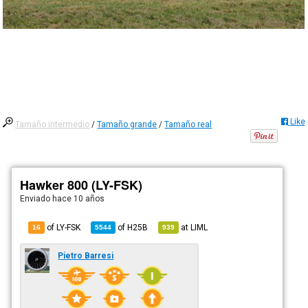
Like
Tamaño intermedio
/
Tamaño grande
/
Tamaño real
Hawker 800 (LY-FSK)
Enviado
hace 10 años
of LY-FSK
of
H25B
at
LIML
16
5544
939
Pietro Barresi