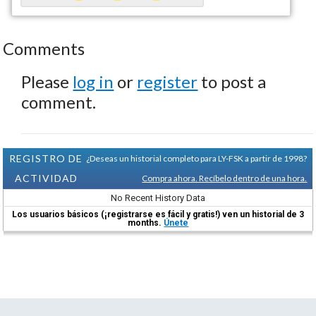
Comments
Please
log in
or
register
to post a
comment.
REGISTRO DE
¿Deseas un historial completo para LY-FSK a partir de 1998?
ACTIVIDAD
Compra ahora. Recíbelo dentro de una hora.
No Recent History Data
Los usuarios básicos (¡registrarse es fácil y gratis!) ven un historial de 3
months.
Únete