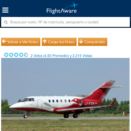
Volver a Ver fotos
Carga tus fotos
Compártelo
2
Votos (
4.50
Promedio) y
2.215
Vistas