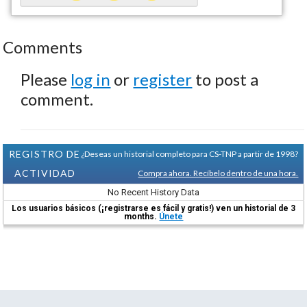
Comments
Please
log in
or
register
to post a
comment.
REGISTRO DE
¿Deseas un historial completo para CS-TNP a partir de 1998?
ACTIVIDAD
Compra ahora. Recíbelo dentro de una hora.
No Recent History Data
Los usuarios básicos (¡registrarse es fácil y gratis!) ven un historial de 3
months.
Únete