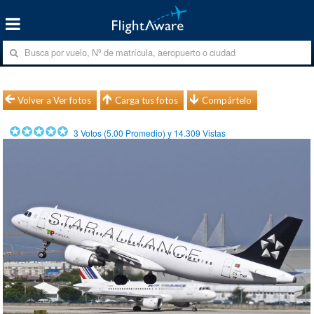
Volver a Ver fotos
Carga tus fotos
Compártelo
3
Votos (
5.00
Promedio) y
14.309
Vistas