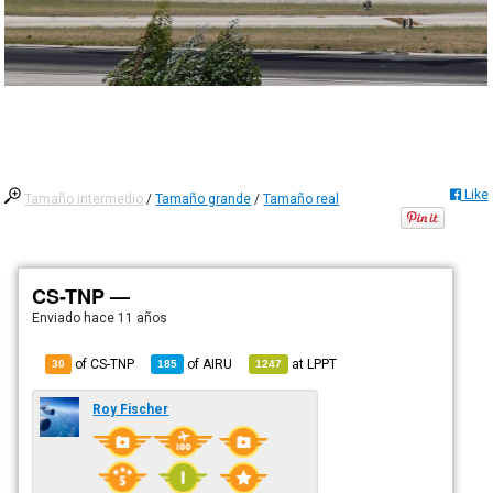
Like
Tamaño intermedio
/
Tamaño grande
/
Tamaño real
CS-TNP —
Enviado
hace 11 años
of CS-TNP
of
AIRU
at
LPPT
30
185
1247
Roy Fischer