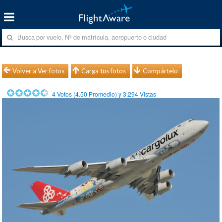
Volver a Ver fotos
Carga tus fotos
Compártelo
4
Votos (
4.50
Promedio) y
3.294
Vistas