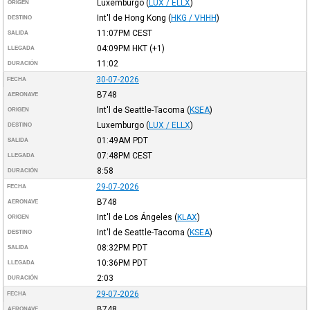
Luxemburgo
(
LUX / ELLX
)
ORIGEN
Int'l de Hong Kong
(
HKG / VHHH
)
DESTINO
11:07PM
CEST
SALIDA
04:09PM
HKT
(+1)
LLEGADA
11:02
DURACIÓN
30-07-2026
FECHA
B748
AERONAVE
Int'l de Seattle-Tacoma
(
KSEA
)
ORIGEN
Luxemburgo
(
LUX / ELLX
)
DESTINO
01:49AM
PDT
SALIDA
07:48PM
CEST
LLEGADA
8:58
DURACIÓN
29-07-2026
FECHA
B748
AERONAVE
Int'l de Los Ángeles
(
KLAX
)
ORIGEN
Int'l de Seattle-Tacoma
(
KSEA
)
DESTINO
08:32PM
PDT
SALIDA
10:36PM
PDT
LLEGADA
2:03
DURACIÓN
29-07-2026
FECHA
B748
AERONAVE