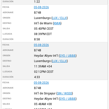
1:22
DURACIÓN
05-08-2026
FECHA
B748
AERONAVE
Luxemburgo
(
LUX / ELLX
)
ORIGEN
Int'l de Miami
(
KMIA
)
DESTINO
05:40PM
CEST
SALIDA
08:39PM
EDT
LLEGADA
8:58
DURACIÓN
05-08-2026
FECHA
B748
AERONAVE
Heydar Aliyev Int'l
(
GYD / UBBB
)
ORIGEN
Luxemburgo
(
LUX / ELLX
)
DESTINO
11:39AM
+04
SALIDA
02:12PM
CEST
LLEGADA
4:33
DURACIÓN
05-08-2026
FECHA
B748
AERONAVE
Int'l de Singapur
(
SIN / WSSS
)
ORIGEN
Heydar Aliyev Int'l
(
GYD / UBBB
)
DESTINO
05:48AM
+08
SALIDA