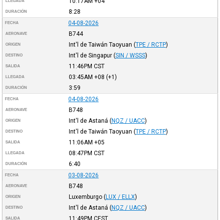
10:17AM
+04
LLEGADA
8:28
DURACIÓN
04-08-2026
FECHA
B744
AERONAVE
Int'l de Taiwán Taoyuan
(
TPE / RCTP
)
ORIGEN
Int'l de Singapur
(
SIN / WSSS
)
DESTINO
11:46PM
CST
SALIDA
03:45AM
+08
(+1)
LLEGADA
3:59
DURACIÓN
04-08-2026
FECHA
B748
AERONAVE
Int'l de Astaná
(
NQZ / UACC
)
ORIGEN
Int'l de Taiwán Taoyuan
(
TPE / RCTP
)
DESTINO
11:06AM
+05
SALIDA
08:47PM
CST
LLEGADA
6:40
DURACIÓN
03-08-2026
FECHA
B748
AERONAVE
Luxemburgo
(
LUX / ELLX
)
ORIGEN
Int'l de Astaná
(
NQZ / UACC
)
DESTINO
11:49PM
CEST
SALIDA