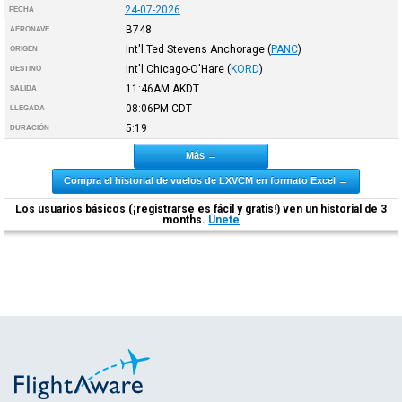
24-07-2026
FECHA
B748
AERONAVE
Int'l Ted Stevens Anchorage
(
PANC
)
ORIGEN
Int'l Chicago-O'Hare
(
KORD
)
DESTINO
11:46AM
AKDT
SALIDA
08:06PM
CDT
LLEGADA
5:19
DURACIÓN
Más →
Compra el historial de vuelos de LXVCM en formato Excel →
Los usuarios básicos (¡registrarse es fácil y gratis!) ven un historial de 3
months.
Únete