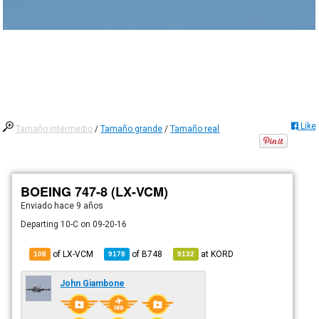
Like
Tamaño intermedio
/
Tamaño grande
/
Tamaño real
BOEING 747-8 (LX-VCM)
Enviado
hace 9 años
Departing 10-C on 09-20-16
of LX-VCM
of
B748
at
KORD
108
9178
9132
John Giambone