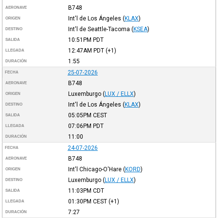
B748
AERONAVE
Int'l de Los Ángeles
(
KLAX
)
ORIGEN
Int'l de Seattle-Tacoma
(
KSEA
)
DESTINO
10:51PM
PDT
SALIDA
12:47AM
PDT
(+1)
LLEGADA
1:55
DURACIÓN
25-07-2026
FECHA
B748
AERONAVE
Luxemburgo
(
LUX / ELLX
)
ORIGEN
Int'l de Los Ángeles
(
KLAX
)
DESTINO
05:05PM
CEST
SALIDA
07:06PM
PDT
LLEGADA
11:00
DURACIÓN
24-07-2026
FECHA
B748
AERONAVE
Int'l Chicago-O'Hare
(
KORD
)
ORIGEN
Luxemburgo
(
LUX / ELLX
)
DESTINO
11:03PM
CDT
SALIDA
01:30PM
CEST
(+1)
LLEGADA
7:27
DURACIÓN