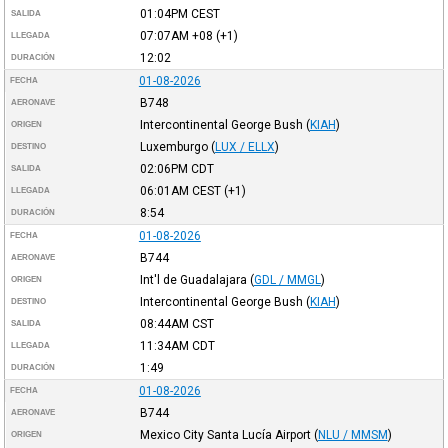
01:04PM
CEST
SALIDA
07:07AM
+08
(+1)
LLEGADA
12:02
DURACIÓN
01-08-2026
FECHA
B748
AERONAVE
Intercontinental George Bush
(
KIAH
)
ORIGEN
Luxemburgo
(
LUX / ELLX
)
DESTINO
02:06PM
CDT
SALIDA
06:01AM
CEST
(+1)
LLEGADA
8:54
DURACIÓN
01-08-2026
FECHA
B744
AERONAVE
Int'l de Guadalajara
(
GDL / MMGL
)
ORIGEN
Intercontinental George Bush
(
KIAH
)
DESTINO
08:44AM
CST
SALIDA
11:34AM
CDT
LLEGADA
1:49
DURACIÓN
01-08-2026
FECHA
B744
AERONAVE
Mexico City Santa Lucía Airport
(
NLU / MMSM
)
ORIGEN