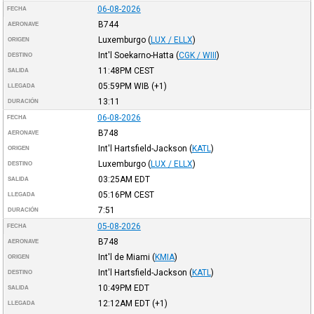
06-08-2026
FECHA
B744
AERONAVE
Luxemburgo
(
LUX / ELLX
)
ORIGEN
Int'l Soekarno-Hatta
(
CGK / WIII
)
DESTINO
11:48PM
CEST
SALIDA
05:59PM
WIB
(+1)
LLEGADA
13:11
DURACIÓN
06-08-2026
FECHA
B748
AERONAVE
Int'l Hartsfield-Jackson
(
KATL
)
ORIGEN
Luxemburgo
(
LUX / ELLX
)
DESTINO
03:25AM
EDT
SALIDA
05:16PM
CEST
LLEGADA
7:51
DURACIÓN
05-08-2026
FECHA
B748
AERONAVE
Int'l de Miami
(
KMIA
)
ORIGEN
Int'l Hartsfield-Jackson
(
KATL
)
DESTINO
10:49PM
EDT
SALIDA
12:12AM
EDT
(+1)
LLEGADA