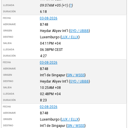
09:07AM
+05
(+1) (
?
)
LLEGADA
6:18
DURACIÓN
03-08-2026
FECHA
B748
AERONAVE
Heydar Aliyev Int'l
(
GYD / UBBB
)
ORIGEN
Luxemburgo
(
LUX / ELLX
)
DESTINO
04:11PM
+04
SALIDA
06:38PM
CEST
LLEGADA
4:27
DURACIÓN
03-08-2026
FECHA
B748
AERONAVE
Int'l de Singapur
(
SIN / WSSS
)
ORIGEN
Heydar Aliyev Int'l
(
GYD / UBBB
)
DESTINO
10:25AM
+08
SALIDA
02:48PM
+04
LLEGADA
8:23
DURACIÓN
02-08-2026
FECHA
B748
AERONAVE
Luxemburgo
(
LUX / ELLX
)
ORIGEN
Int'l de Singapur
(
SIN / WSSS
)
DESTINO