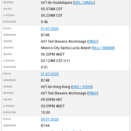
Int'l de Guadalajara
(
GDL / MMGL
)
DESTINO
05:37AM
CST
SALIDA
06:23AM
CST
LLEGADA
0:46
DURACIÓN
31-07-2026
FECHA
B748
AERONAVE
Int'l Ted Stevens Anchorage
(
PANC
)
ORIGEN
Mexico City Santa Lucía Airport
(
NLU / MMSM
)
DESTINO
06:20PM
AKDT
SALIDA
03:12AM
CST
(+1)
LLEGADA
6:51
DURACIÓN
31-07-2026
FECHA
B748
AERONAVE
Int'l de Hong Kong
(
HKG / VHHH
)
ORIGEN
Int'l Ted Stevens Anchorage
(
PANC
)
DESTINO
09:59PM
HKT
SALIDA
03:59PM
AKDT
LLEGADA
10:00
DURACIÓN
30-07-2026
FECHA
B744
AERONAVE