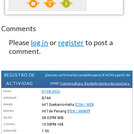
Comments
Please
log in
or
register
to post a
comment.
REGISTRO DE
¿Deseas un historial completo para LX-VCM a partir de
ACTIVIDAD
1998?
Compra ahora. Recíbelo dentro de una hora.
07-08-2026
FECHA
B744
AERONAVE
Int'l Soekarno-Hatta
(
CGK / WIII
)
ORIGEN
Int'l de Penang
(
PEN / WMKP
)
DESTINO
08:02PM
WIB
SALIDA
10:58PM
+08
LLEGADA
1:56
DURACIÓN