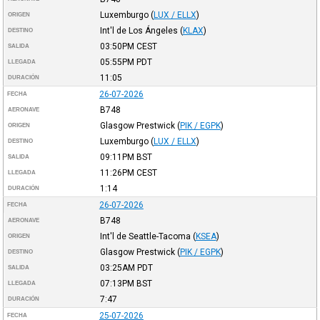
Luxemburgo
(
LUX / ELLX
)
ORIGEN
Int'l de Los Ángeles
(
KLAX
)
DESTINO
03:50PM
CEST
SALIDA
05:55PM
PDT
LLEGADA
11:05
DURACIÓN
26-07-2026
FECHA
B748
AERONAVE
Glasgow Prestwick
(
PIK / EGPK
)
ORIGEN
Luxemburgo
(
LUX / ELLX
)
DESTINO
09:11PM
BST
SALIDA
11:26PM
CEST
LLEGADA
1:14
DURACIÓN
26-07-2026
FECHA
B748
AERONAVE
Int'l de Seattle-Tacoma
(
KSEA
)
ORIGEN
Glasgow Prestwick
(
PIK / EGPK
)
DESTINO
03:25AM
PDT
SALIDA
07:13PM
BST
LLEGADA
7:47
DURACIÓN
25-07-2026
FECHA