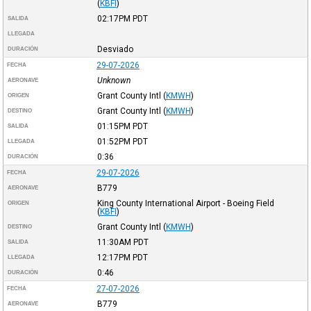
(
KBFI
)
02:17PM
PDT
SALIDA
LLEGADA
Desviado
DURACIÓN
29-07-2026
FECHA
Unknown
AERONAVE
Grant County Intl
(
KMWH
)
ORIGEN
Grant County Intl
(
KMWH
)
DESTINO
01:15PM
PDT
SALIDA
01:52PM
PDT
LLEGADA
0:36
DURACIÓN
29-07-2026
FECHA
B779
AERONAVE
King County International Airport - Boeing Field
ORIGEN
(
KBFI
)
Grant County Intl
(
KMWH
)
DESTINO
11:30AM
PDT
SALIDA
12:17PM
PDT
LLEGADA
0:46
DURACIÓN
27-07-2026
FECHA
B779
AERONAVE