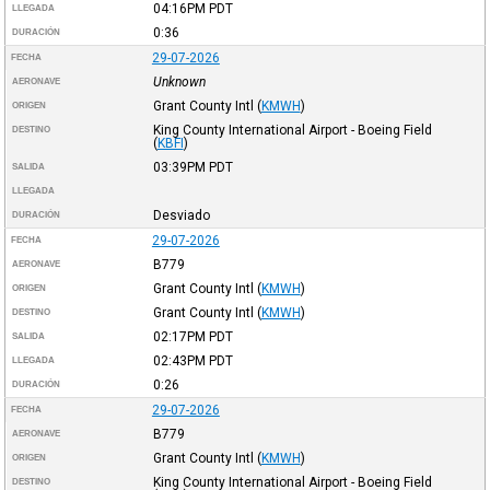
04:16PM
PDT
LLEGADA
0:36
DURACIÓN
29-07-2026
FECHA
Unknown
AERONAVE
Grant County Intl
(
KMWH
)
ORIGEN
King County International Airport - Boeing Field
DESTINO
(
KBFI
)
03:39PM
PDT
SALIDA
LLEGADA
Desviado
DURACIÓN
29-07-2026
FECHA
B779
AERONAVE
Grant County Intl
(
KMWH
)
ORIGEN
Grant County Intl
(
KMWH
)
DESTINO
02:17PM
PDT
SALIDA
02:43PM
PDT
LLEGADA
0:26
DURACIÓN
29-07-2026
FECHA
B779
AERONAVE
Grant County Intl
(
KMWH
)
ORIGEN
King County International Airport - Boeing Field
DESTINO