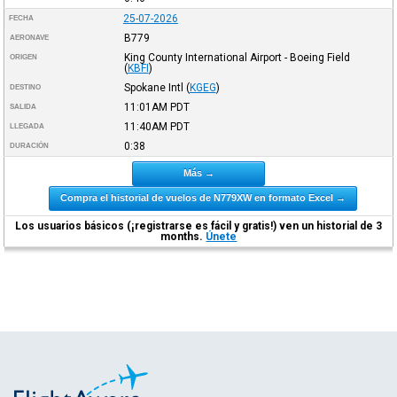
25-07-2026
FECHA
B779
AERONAVE
King County International Airport - Boeing Field
ORIGEN
(
KBFI
)
Spokane Intl
(
KGEG
)
DESTINO
11:01AM
PDT
SALIDA
11:40AM
PDT
LLEGADA
0:38
DURACIÓN
Más →
Compra el historial de vuelos de N779XW en formato Excel →
Los usuarios básicos (¡registrarse es fácil y gratis!) ven un historial de 3
months.
Únete