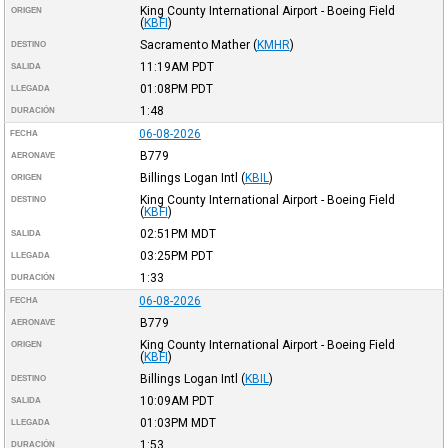
King County International Airport - Boeing Field
ORIGEN
(
KBFI
)
Sacramento Mather
(
KMHR
)
DESTINO
11:19AM
PDT
SALIDA
01:08PM
PDT
LLEGADA
1:48
DURACIÓN
06-08-2026
FECHA
B779
AERONAVE
Billings Logan Intl
(
KBIL
)
ORIGEN
King County International Airport - Boeing Field
DESTINO
(
KBFI
)
02:51PM
MDT
SALIDA
03:25PM
PDT
LLEGADA
1:33
DURACIÓN
06-08-2026
FECHA
B779
AERONAVE
King County International Airport - Boeing Field
ORIGEN
(
KBFI
)
Billings Logan Intl
(
KBIL
)
DESTINO
10:09AM
PDT
SALIDA
01:03PM
MDT
LLEGADA
1:53
DURACIÓN