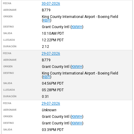
30-07-2026
FECHA
B779
AERONAVE
King County International Airport - Boeing Field
ORIGEN
(
KBFI
)
Grant County Intl
(
KMWH
)
DESTINO
10:10AM
PDT
SALIDA
12:22PM
PDT
LLEGADA
2:12
DURACIÓN
29-07-2026
FECHA
B779
AERONAVE
Grant County Intl
(
KMWH
)
ORIGEN
King County International Airport - Boeing Field
DESTINO
(
KBFI
)
04:56PM
PDT
SALIDA
05:28PM
PDT
LLEGADA
0:31
DURACIÓN
29-07-2026
FECHA
Unknown
AERONAVE
Grant County Intl
(
KMWH
)
ORIGEN
Grant County Intl
(
KMWH
)
DESTINO
03:39PM
PDT
SALIDA