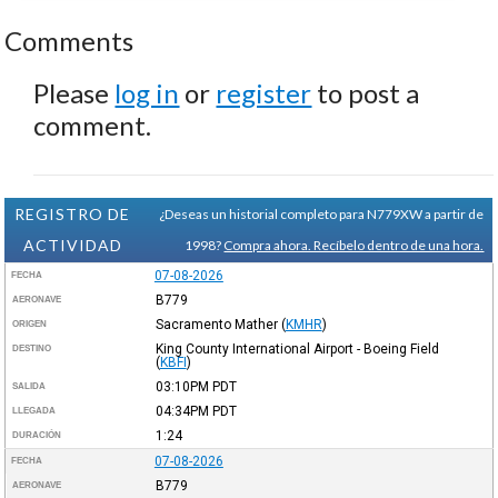
Comments
Please
log in
or
register
to post a
comment.
REGISTRO DE
¿Deseas un historial completo para N779XW a partir de
ACTIVIDAD
1998?
Compra ahora. Recíbelo dentro de una hora.
07-08-2026
FECHA
B779
AERONAVE
Sacramento Mather
(
KMHR
)
ORIGEN
King County International Airport - Boeing Field
DESTINO
(
KBFI
)
03:10PM
PDT
SALIDA
04:34PM
PDT
LLEGADA
1:24
DURACIÓN
07-08-2026
FECHA
B779
AERONAVE