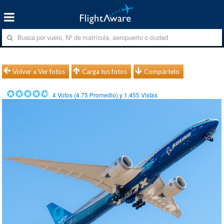
Volver a Ver fotos
Carga tus fotos
Compártelo
4
Votos (
4.75
Promedio) y
1.455
Vistas