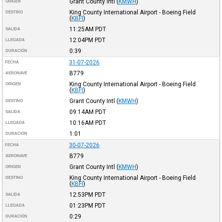
Grant County Intl
(
KMWH
)
ORIGEN
King County International Airport - Boeing Field
DESTINO
(
KBFI
)
11:25AM
PDT
SALIDA
12:04PM
PDT
LLEGADA
0:39
DURACIÓN
31-07-2026
FECHA
B779
AERONAVE
King County International Airport - Boeing Field
ORIGEN
(
KBFI
)
Grant County Intl
(
KMWH
)
DESTINO
09:14AM
PDT
SALIDA
10:16AM
PDT
LLEGADA
1:01
DURACIÓN
30-07-2026
FECHA
B779
AERONAVE
Grant County Intl
(
KMWH
)
ORIGEN
King County International Airport - Boeing Field
DESTINO
(
KBFI
)
12:53PM
PDT
SALIDA
01:23PM
PDT
LLEGADA
0:29
DURACIÓN