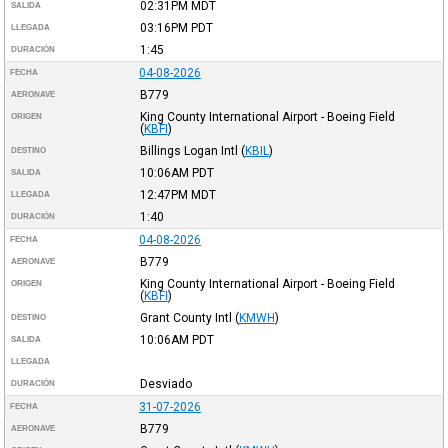
02:31PM
MDT
SALIDA
03:16PM
PDT
LLEGADA
1:45
DURACIÓN
04-08-2026
FECHA
B779
AERONAVE
King County International Airport - Boeing Field
ORIGEN
(
KBFI
)
Billings Logan Intl
(
KBIL
)
DESTINO
10:06AM
PDT
SALIDA
12:47PM
MDT
LLEGADA
1:40
DURACIÓN
04-08-2026
FECHA
B779
AERONAVE
King County International Airport - Boeing Field
ORIGEN
(
KBFI
)
Grant County Intl
(
KMWH
)
DESTINO
10:06AM
PDT
SALIDA
LLEGADA
Desviado
DURACIÓN
31-07-2026
FECHA
B779
AERONAVE