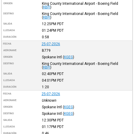
King County International Airport - Boeing Field
ORIGEN
(
KBFI
)
King County International Airport - Boeing Field
DESTINO
(
KBFI
)
12:25PM
PDT
SALIDA
01:24PM
PDT
LLEGADA
0:58
DURACIÓN
25-07-2026
FECHA
B779
AERONAVE
Spokane Intl
(
KGEG
)
ORIGEN
King County International Airport - Boeing Field
DESTINO
(
KBFI
)
02:40PM
PDT
SALIDA
04:01PM
PDT
LLEGADA
1:20
DURACIÓN
25-07-2026
FECHA
Unknown
AERONAVE
Spokane Intl
(
KGEG
)
ORIGEN
Spokane Intl
(
KGEG
)
DESTINO
12:30PM
PDT
SALIDA
01:17PM
PDT
LLEGADA
0:46
DURACIÓN