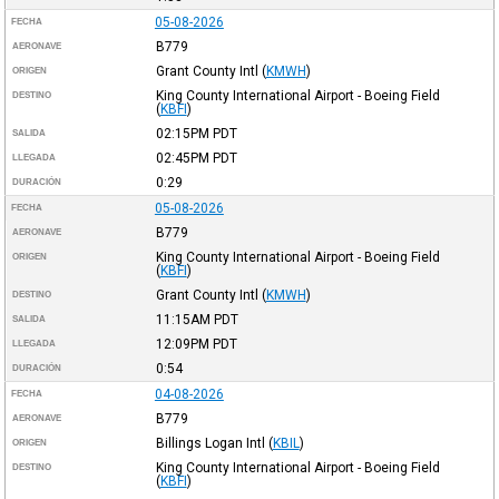
05-08-2026
FECHA
B779
AERONAVE
Grant County Intl
(
KMWH
)
ORIGEN
King County International Airport - Boeing Field
DESTINO
(
KBFI
)
02:15PM
PDT
SALIDA
02:45PM
PDT
LLEGADA
0:29
DURACIÓN
05-08-2026
FECHA
B779
AERONAVE
King County International Airport - Boeing Field
ORIGEN
(
KBFI
)
Grant County Intl
(
KMWH
)
DESTINO
11:15AM
PDT
SALIDA
12:09PM
PDT
LLEGADA
0:54
DURACIÓN
04-08-2026
FECHA
B779
AERONAVE
Billings Logan Intl
(
KBIL
)
ORIGEN
King County International Airport - Boeing Field
DESTINO
(
KBFI
)