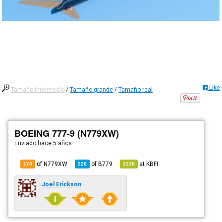
Like
Tamaño intermedio
/
Tamaño grande
/
Tamaño real
BOEING 777-9 (N779XW)
Enviado
hace 5 años
of N779XW
of
B779
at
KBFI
170
226
2236
Joel Erickson