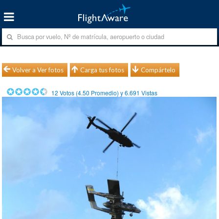
Volver a Ver fotos
Carga tus fotos
Compártelo
12
Votos (
4.50
Promedio) y
6.691
Vistas