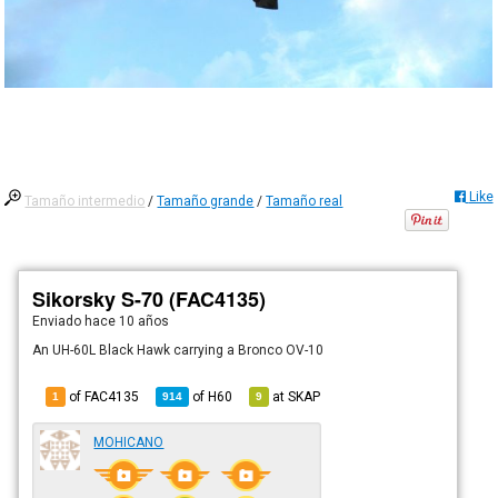
Like
Tamaño intermedio
/
Tamaño grande
/
Tamaño real
Sikorsky S-70 (FAC4135)
Enviado
hace 10 años
An UH-60L Black Hawk carrying a Bronco OV-10
of FAC4135
of
H60
at
SKAP
1
914
9
MOHICANO