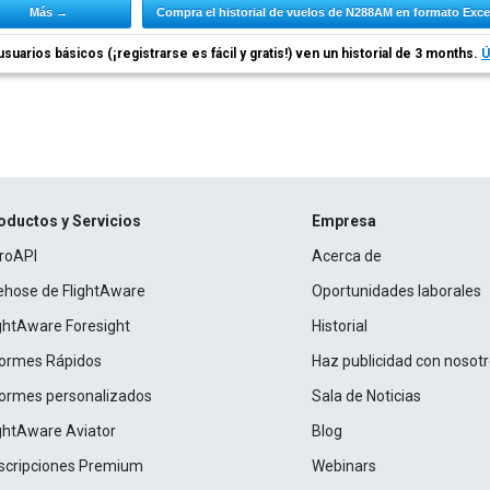
Más →
Compra el historial de vuelos de N288AM en formato Exc
usuarios básicos (¡registrarse es fácil y gratis!) ven un historial de 3 months.
Ú
oductos y Servicios
Empresa
roAPI
Acerca de
rehose de FlightAware
Oportunidades laborales
ightAware Foresight
Historial
formes Rápidos
Haz publicidad con nosot
formes personalizados
Sala de Noticias
ightAware Aviator
Blog
scripciones Premium
Webinars