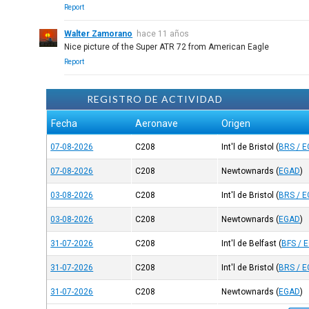
Report
Walter Zamorano
hace 11 años
Nice picture of the Super ATR 72 from American Eagle
Report
REGISTRO DE ACTIVIDAD
Fecha
Aeronave
Origen
07-08-2026
C208
Int'l de Bristol
(
BRS / 
07-08-2026
C208
Newtownards
(
EGAD
)
03-08-2026
C208
Int'l de Bristol
(
BRS / 
03-08-2026
C208
Newtownards
(
EGAD
)
31-07-2026
C208
Int'l de Belfast
(
BFS / 
31-07-2026
C208
Int'l de Bristol
(
BRS / 
31-07-2026
C208
Newtownards
(
EGAD
)