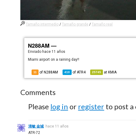
Tamaño intermedio
/
Tamaño grande
/
Tamaño real
N288AM —
Enviado
hace 11 años
Miami airport on a raining day!!
of N288AM
of
ATR4
at
KMIA
11
410
25745
Comments
Please
log in
or
register
to post a
清敏 金城
hace 11 años
ATR-72