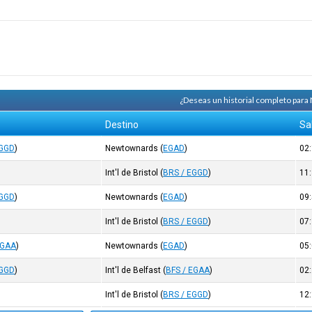
¿Deseas un historial completo para
Destino
Sa
EGGD
)
Newtownards
(
EGAD
)
02
Int'l de Bristol
(
BRS / EGGD
)
11
EGGD
)
Newtownards
(
EGAD
)
09
Int'l de Bristol
(
BRS / EGGD
)
07
EGAA
)
Newtownards
(
EGAD
)
05
EGGD
)
Int'l de Belfast
(
BFS / EGAA
)
02
Int'l de Bristol
(
BRS / EGGD
)
12