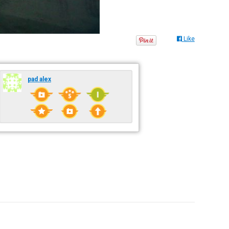
Like
pad alex