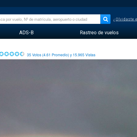
¿Olvidaste 
ADS-B
Rastreo de vuelos
35
Votos (
4.61
Promedio) y
15.965
Vistas