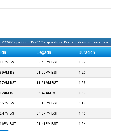
 N288AM a partir de 1998?
Compra ahora. Recíbelo dentro de una hora.
lida
Llegada
Duración
:11PM
BST
03:45PM
BST
1:34
:39AM
BST
01:00PM
BST
1:20
:57AM
BST
11:21AM
BST
1:23
:12AM
BST
08:42AM
BST
1:30
:05PM
BST
05:18PM
BST
0:12
:24PM
BST
04:07PM
BST
1:43
:16PM
BST
01:41PM
BST
1:24