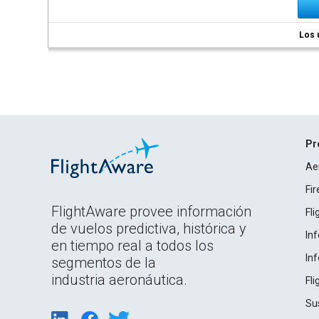
Los 
Pr
Ae
Fi
FlightAware provee información
Fl
de vuelos predictiva, histórica y
In
en tiempo real a todos los
In
segmentos de la
industria aeronáutica.
Fl
Su