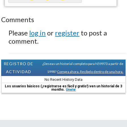
Comments
Please
log in
or
register
to post a
comment.
REGISTRO DE
¿Deseas un historial completo para N59973 a partir de
ACTIVIDAD
1998?
Compra ahora. Recíbelo dentro de una hora.
No Recent History Data
Los usuarios básicos (¡registrarse es fácil y gratis!) ven un historial de 3
months.
Únete