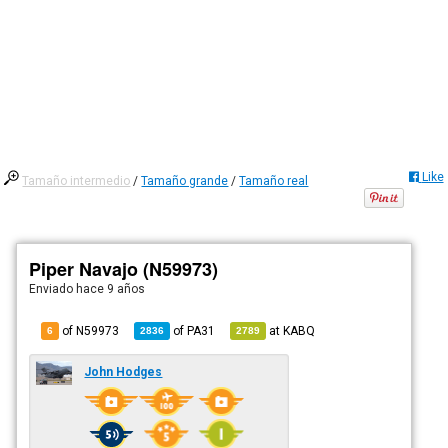
Like
Tamaño intermedio
/
Tamaño grande
/
Tamaño real
Piper Navajo (N59973)
Enviado
hace 9 años
of N59973
of
PA31
at
KABQ
6
2836
2789
John Hodges