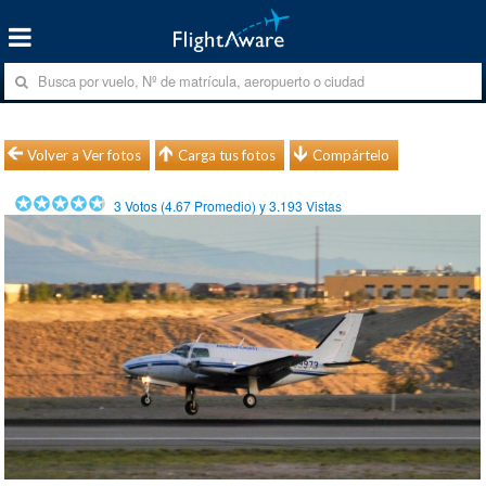
Volver a Ver fotos
Carga tus fotos
Compártelo
3
Votos (
4.67
Promedio) y
3.193
Vistas