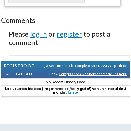
Comments
Please
log in
or
register
to post a
comment.
REGISTRO DE
¿Deseas un historial completo para D-ASTW a partir de
ACTIVIDAD
1998?
Compra ahora. Recíbelo dentro de una hora.
No Recent History Data
Los usuarios básicos (¡registrarse es fácil y gratis!) ven un historial de 3
months.
Únete