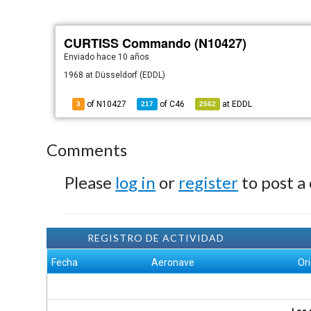
CURTISS Commando (N10427)
Enviado
hace 10 años
1968 at Düsseldorf (EDDL)
of N10427
of
C46
at
EDDL
3
217
2562
Comments
Please
log in
or
register
to post a
REGISTRO DE ACTIVIDAD
Fecha
Aeronave
Or