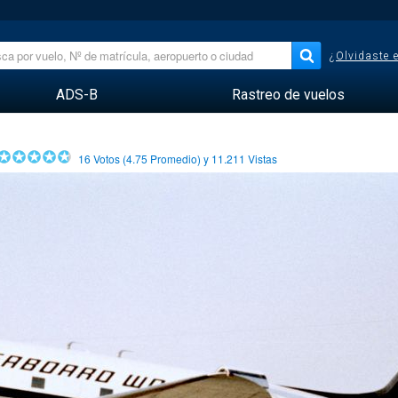
¿Olvidaste 
ADS-B
Rastreo de vuelos
16
Votos (
4.75
Promedio) y
11.211
Vistas