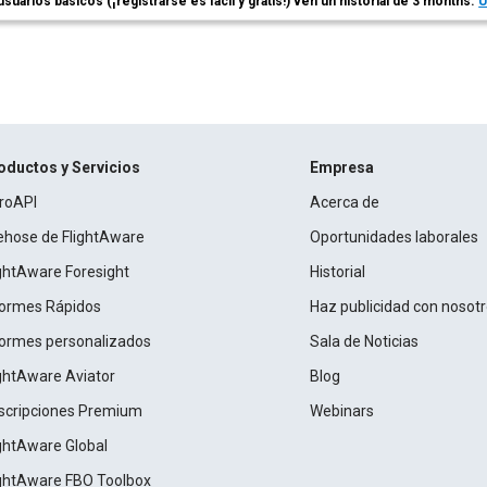
usuarios básicos (¡registrarse es fácil y gratis!) ven un historial de 3 months.
Ú
oductos y Servicios
Empresa
roAPI
Acerca de
rehose de FlightAware
Oportunidades laborales
ightAware Foresight
Historial
formes Rápidos
Haz publicidad con nosot
formes personalizados
Sala de Noticias
ightAware Aviator
Blog
scripciones Premium
Webinars
ightAware Global
ightAware FBO Toolbox