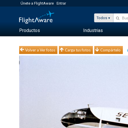
Únete a FlightAware
Entrar
Todos
Productos
Industrias
Volver a Ver fotos
Carga tus fotos
Compártelo