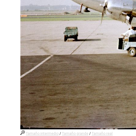
Tamaño intermedio
/
Tamaño grande
/
Tamaño real