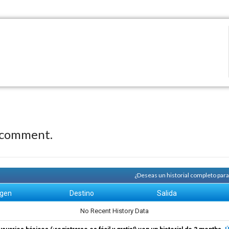
 comment.
¿Deseas un historial completo par
igen
Destino
Salida
No Recent History Data