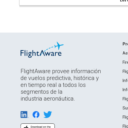
Los 
Pr
Ae
Fi
FlightAware provee información
Fl
de vuelos predictiva, histórica y
In
en tiempo real a todos los
In
segmentos de la
industria aeronáutica.
Fl
Su
Fl
Fl