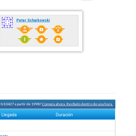
Peter Scharkowski
a N10427 a partir de 1998?
Compra ahora. Recíbelo dentro de una hora.
Llegada
Duración