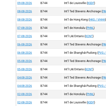
09-08-2026
B744
Int'l de Louisville
(
KSDF
)
08-08-2026
B744
Int'l Ted Stevens Anchorage
(
P
08-08-2026
B744
Int'l de Hong Kong
(
HKG / VHHH
07-08-2026
B744
Int'l de Honolulu
(
PHNL
)
07-08-2026
B744
Int'l LA/Ontario
(
KONT
)
06-08-2026
B744
Int'l Ted Stevens Anchorage
(
P
06-08-2026
B744
Int'l de Shanghái-Pudong
(
PVG /
05-08-2026
B744
Int'l Ted Stevens Anchorage
(
P
05-08-2026
B744
Int'l LA/Ontario
(
KONT
)
04-08-2026
B744
Int'l Ted Stevens Anchorage
(
P
04-08-2026
B744
Int'l de Shanghái-Pudong
(
PVG /
02-08-2026
B744
Int'l de Honolulu
(
PHNL
)
02-08-2026
B744
Int'l de Louisville
(
KSDF
)