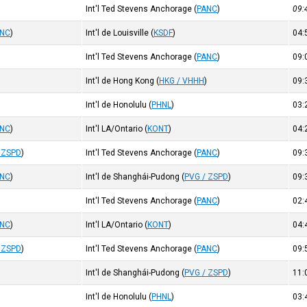
Int'l Ted Stevens Anchorage
(
PANC
)
09
ANC
)
Int'l de Louisville
(
KSDF
)
04
)
Int'l Ted Stevens Anchorage
(
PANC
)
09
Int'l de Hong Kong
(
HKG / VHHH
)
09
Int'l de Honolulu
(
PHNL
)
03
ANC
)
Int'l LA/Ontario
(
KONT
)
04
 ZSPD
)
Int'l Ted Stevens Anchorage
(
PANC
)
09
ANC
)
Int'l de Shanghái-Pudong
(
PVG / ZSPD
)
09
Int'l Ted Stevens Anchorage
(
PANC
)
02
ANC
)
Int'l LA/Ontario
(
KONT
)
04
 ZSPD
)
Int'l Ted Stevens Anchorage
(
PANC
)
09
Int'l de Shanghái-Pudong
(
PVG / ZSPD
)
11
Int'l de Honolulu
(
PHNL
)
03