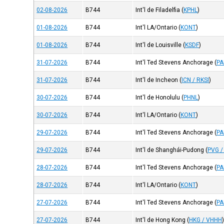
02-08-2026
B744
Int'l de Filadelfia
(
KPHL
)
01-08-2026
B744
Int'l LA/Ontario
(
KONT
)
01-08-2026
B744
Int'l de Louisville
(
KSDF
)
31-07-2026
B744
Int'l Ted Stevens Anchorage
(
P
31-07-2026
B744
Int'l de Incheon
(
ICN / RKSI
)
30-07-2026
B744
Int'l de Honolulu
(
PHNL
)
30-07-2026
B744
Int'l LA/Ontario
(
KONT
)
29-07-2026
B744
Int'l Ted Stevens Anchorage
(
P
29-07-2026
B744
Int'l de Shanghái-Pudong
(
PVG /
28-07-2026
B744
Int'l Ted Stevens Anchorage
(
P
28-07-2026
B744
Int'l LA/Ontario
(
KONT
)
27-07-2026
B744
Int'l Ted Stevens Anchorage
(
P
27-07-2026
B744
Int'l de Hong Kong
(
HKG / VHHH