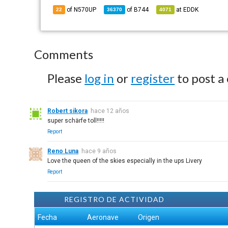
of N570UP
of
B744
at
EDDK
22
36370
4071
Comments
Please
log in
or
register
to post a
Robert sikora
hace 12 años
super schärfe toll!!!!!
Report
Reno Luna
hace 9 años
Love the queen of the skies especially in the ups Livery
Report
REGISTRO DE ACTIVIDAD
Fecha
Aeronave
Origen