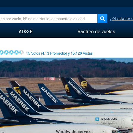
¿Olvidaste 
ADS-B
Rastreo de vuelos
15
Votos (
4.13
Promedio) y
15.120
Vistas