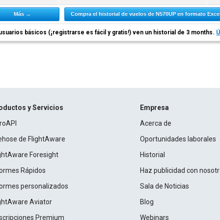
Más →
Compra el historial de vuelos de N570UP en formato Exce
usuarios básicos (¡registrarse es fácil y gratis!) ven un historial de 3 months.
Ú
oductos y Servicios
Empresa
roAPI
Acerca de
rehose de FlightAware
Oportunidades laborales
ightAware Foresight
Historial
formes Rápidos
Haz publicidad con nosot
formes personalizados
Sala de Noticias
ightAware Aviator
Blog
scripciones Premium
Webinars