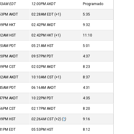
:43AM
EDT
12:00PM
AKDT
Programado
:53PM
AKDT
02:28AM
EDT
(+1)
5:35
:09PM
HKT
02:42PM
AKDT
9:32
:32AM
HST
02:42PM
HKT
(+1)
11:10
:20AM
PDT
05:21AM
HST
5:01
:20PM
AKDT
09:57PM
PDT
4:37
:39PM
CST
02:02PM
AKDT
8:23
:32AM
AKDT
10:10AM
CST
(+1)
8:37
:45AM
PDT
06:16AM
AKDT
4:31
:47PM
AKDT
10:22PM
PDT
4:35
:56PM
CST
02:17PM
AKDT
8:20
:09PM
HST
02:26AM
CST
(+2) (
?
)
9:16
:41PM
EDT
05:53PM
HST
8:12