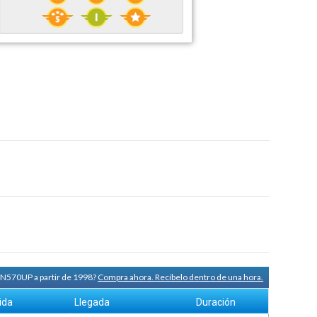
a N570UP a partir de 1998?
Compra ahora. Recíbelo dentro de una hora.
ida
Llegada
Duración