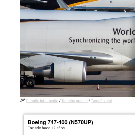
Tamaño intermedio
/
Tamaño grande
/
Tamaño real
Boeing 747-400 (N570UP)
Enviado
hace 12 años