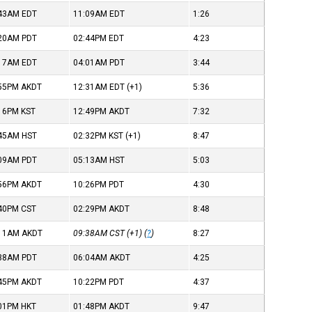
:43AM
EDT
11:09AM
EDT
1:26
:20AM
PDT
02:44PM
EDT
4:23
:17AM
EDT
04:01AM
PDT
3:44
:55PM
AKDT
12:31AM
EDT
(+1)
5:36
:16PM
KST
12:49PM
AKDT
7:32
:45AM
HST
02:32PM
KST
(+1)
8:47
:09AM
PDT
05:13AM
HST
5:03
:56PM
AKDT
10:26PM
PDT
4:30
:40PM
CST
02:29PM
AKDT
8:48
:11AM
AKDT
09:38AM
CST
(+1) (
?
)
8:27
:38AM
PDT
06:04AM
AKDT
4:25
:45PM
AKDT
10:22PM
PDT
4:37
:01PM
HKT
01:48PM
AKDT
9:47