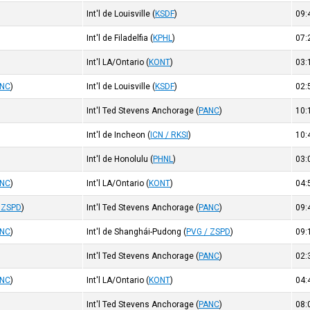
Int'l de Louisville
(
KSDF
)
09
Int'l de Filadelfia
(
KPHL
)
07
Int'l LA/Ontario
(
KONT
)
03
ANC
)
Int'l de Louisville
(
KSDF
)
02
Int'l Ted Stevens Anchorage
(
PANC
)
10
Int'l de Incheon
(
ICN / RKSI
)
10
Int'l de Honolulu
(
PHNL
)
03
ANC
)
Int'l LA/Ontario
(
KONT
)
04
 ZSPD
)
Int'l Ted Stevens Anchorage
(
PANC
)
09
ANC
)
Int'l de Shanghái-Pudong
(
PVG / ZSPD
)
09
Int'l Ted Stevens Anchorage
(
PANC
)
02
ANC
)
Int'l LA/Ontario
(
KONT
)
04
)
Int'l Ted Stevens Anchorage
(
PANC
)
08