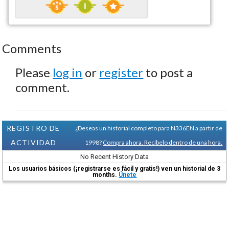
Comments
Please
log in
or
register
to post a
comment.
REGISTRO DE
¿Deseas un historial completo para N336EN a partir de
ACTIVIDAD
1998?
Compra ahora. Recíbelo dentro de una hora.
No Recent History Data
Los usuarios básicos (¡registrarse es fácil y gratis!) ven un historial de 3
months.
Únete