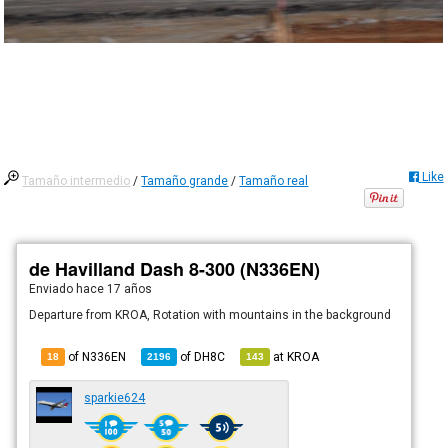
Like
Tamaño intermedio
/
Tamaño grande
/
Tamaño real
de Havilland Dash 8-300 (N336EN)
Enviado
hace 17 años
Departure from KROA, Rotation with mountains in the background
of N336EN
of
DH8C
at
KROA
18
2196
143
sparkie624