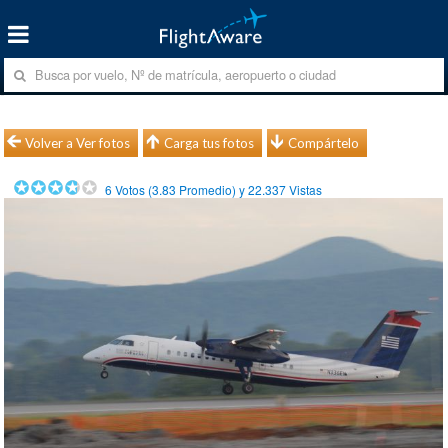
Volver a Ver fotos
Carga tus fotos
Compártelo
6
Votos (
3.83
Promedio) y
22.337
Vistas