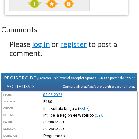
Comments
Please
log in
or
register
to post a
comment.
REGISTRO DE
¿Deseas un historial completo para C-GRJR a partir de 1998?
ACTIVIDAD
Compra ahora. Recíbelo dentro de una hora.
08-08-2026
FECHA
P180
AERONAVE
Int'l Buffalo Niagara
(
KBUF
)
ORIGEN
Int'l de la Región de Waterloo
(
CYKF
)
DESTINO
01:00PM
EDT
SALIDA
01:25PM
EDT
LLEGADA
Programado
DURACIÓN