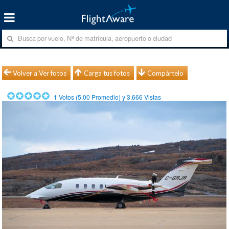
Volver a Ver fotos
Carga tus fotos
Compártelo
1
Votos (
5.00
Promedio) y
3.666
Vistas