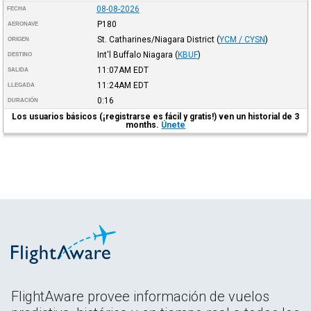
08-08-2026
FECHA
P180
AERONAVE
St. Catharines/Niagara District
(
YCM / CYSN
)
ORIGEN
Int'l Buffalo Niagara
(
KBUF
)
DESTINO
11:07AM
EDT
SALIDA
11:24AM
EDT
LLEGADA
0:16
DURACIÓN
Los usuarios básicos (¡registrarse es fácil y gratis!) ven un historial de 3
months.
Únete
FlightAware provee información de vuelos