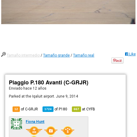
Like
Tamaño intermedio
/
Tamaño grande
/
Tamaño real
Piaggio P.180 Avanti (C-GRJR)
Enviado
hace 12 años
Parked at the Iqaluit airport. June 9, 2014
of C-GRJR
of
P180
at
CYFB
12
1724
667
Fiona Hunt