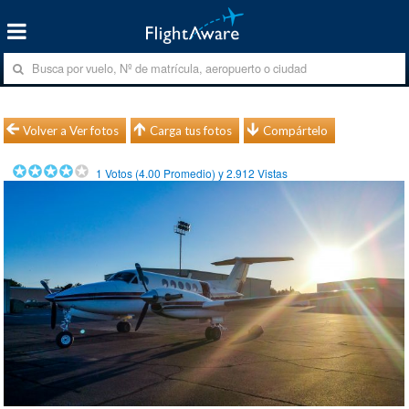
Volver a Ver fotos
Carga tus fotos
Compártelo
1
Votos (
4.00
Promedio) y
2.912
Vistas