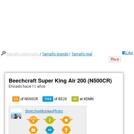
Like
Tamaño intermedio
/
Tamaño grande
/
Tamaño real
Beechcraft Super King Air 200 (N500CR)
Enviado
hace 11 años
of N500CR
of
BE20
at
KDMN
13
7069
32
StretcherMonkeyPhoto